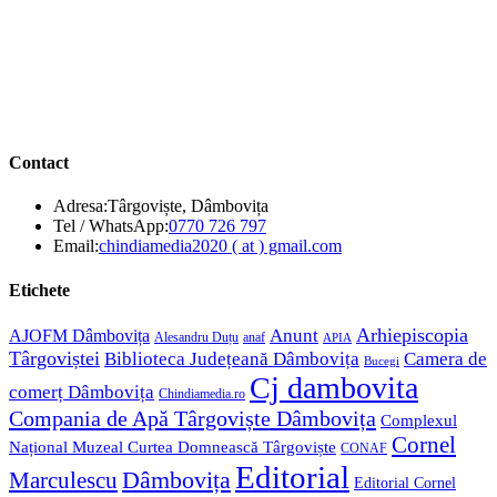
Contact
Adresa:
Târgoviște, Dâmbovița
Opens
Tel / WhatsApp:
0770 726 797
in
Opens
Email:
chindiamedia2020 ( at ) gmail.com
your
in
application
your
Etichete
application
Anunt
Arhiepiscopia
AJOFM Dâmbovița
Alesandru Duțu
anaf
APIA
Târgoviștei
Biblioteca Județeană Dâmbovița
Camera de
Bucegi
Cj dambovita
comerț Dâmbovița
Chindiamedia.ro
Compania de Apă Târgoviște Dâmbovița
Complexul
Cornel
Național Muzeal Curtea Domnească Târgoviște
CONAF
Editorial
Dâmbovița
Marculescu
Editorial Cornel