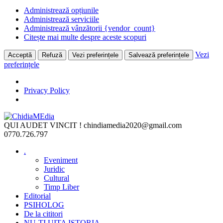
Administrează opțiunile
Administrează serviciile
Administrează vânzătorii {vendor_count}
Citește mai multe despre aceste scopuri
Vezi
Acceptă
Refuză
Vezi preferințele
Salvează preferințele
preferințele
Privacy Policy
Skip
to
QUI AUDET VINCIT !
chindiamedia2020@gmail.com
content
0770.726.797
.
Eveniment
Juridic
Cultural
Timp Liber
Editorial
PSIHOLOG
De la cititori
NU-ȚI UITA ISTORIA