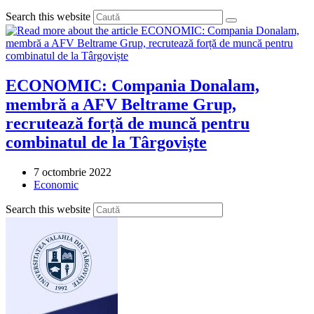
Search this website
ECONOMIC: Compania Donalam,
membră a AFV Beltrame Grup,
recrutează forță de muncă pentru
combinatul de la Târgoviște
Post
7 octombrie 2022
published:
Post
Economic
category:
Press
Search this website
Escape
to
close
the
search
panel.