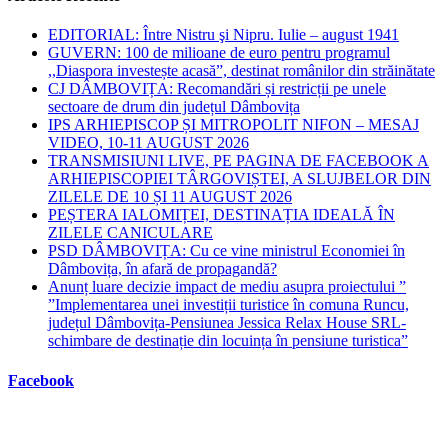
EDITORIAL: Între Nistru şi Nipru. Iulie – august 1941
GUVERN: 100 de milioane de euro pentru programul
,,Diaspora investește acasă”, destinat românilor din străinătate
CJ DÂMBOVIȚA: Recomandări și restricții pe unele
sectoare de drum din județul Dâmbovița
IPS ARHIEPISCOP ȘI MITROPOLIT NIFON – MESAJ
VIDEO, 10-11 AUGUST 2026
TRANSMISIUNI LIVE, PE PAGINA DE FACEBOOK A
ARHIEPISCOPIEI TÂRGOVIȘTEI, A SLUJBELOR DIN
ZILELE DE 10 ȘI 11 AUGUST 2026
PEȘTERA IALOMIȚEI, DESTINAȚIA IDEALĂ ÎN
ZILELE CANICULARE
PSD DÂMBOVIȚA: Cu ce vine ministrul Economiei în
Dâmbovița, în afară de propagandă?
Anunț luare decizie impact de mediu asupra proiectului ”
”Implementarea unei investiții turistice în comuna Runcu,
județul Dâmbovița-Pensiunea Jessica Relax House SRL-
schimbare de destinație din locuința în pensiune turistica”
Facebook