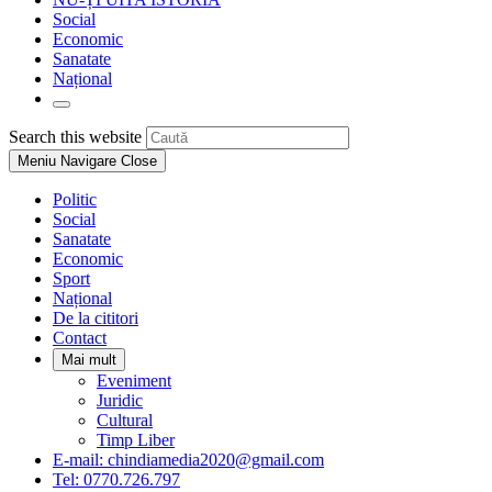
Social
Economic
Sanatate
Național
Toggle
website
Press
Search this website
search
Escape
Meniu Navigare
Close
to
close
Politic
the
Social
search
Sanatate
panel.
Economic
Sport
Național
De la cititori
Contact
Mai mult
Eveniment
Juridic
Cultural
Timp Liber
E-mail: chindiamedia2020@gmail.com
Tel: 0770.726.797