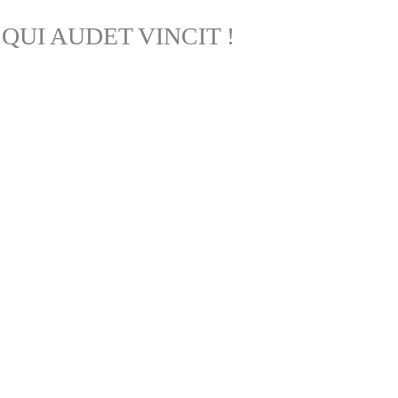
QUI AUDET VINCIT !
chindiamedia2020@gmail.com
0770.726.797