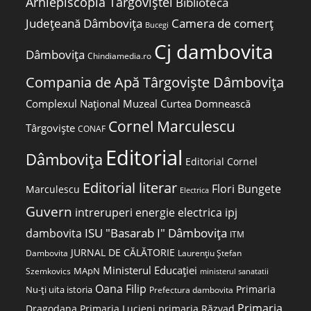
Arhiepiscopia Târgoviștei
Biblioteca
Județeană Dâmbovița
Camera de comerț
Bucegi
Cj dambovita
Dâmbovița
Chindiamedia.ro
Compania de Apă Târgoviște Dâmbovița
Complexul Național Muzeal Curtea Domnească
Cornel Marculescu
Târgoviște
CONAF
Editorial
Dâmbovița
Editorial Cornel
Editorial literar
Flori Bungete
Marculescu
Electrica
Guvern
intreruperi energie electrica
ipj
ISU "Basarab I" Dâmbovița
dambovita
ITM
JURNAL DE CĂLĂTORIE
Laurențiu Ștefan
Dambovita
Ministerul Educației
MApN
Szemkovics
ministerul sanatatii
Oana Filip
Primaria
Nu-ți uita istoria
Prefectura dambovita
Primaria
Dragodana
Primaria Lucieni
primaria Răzvad