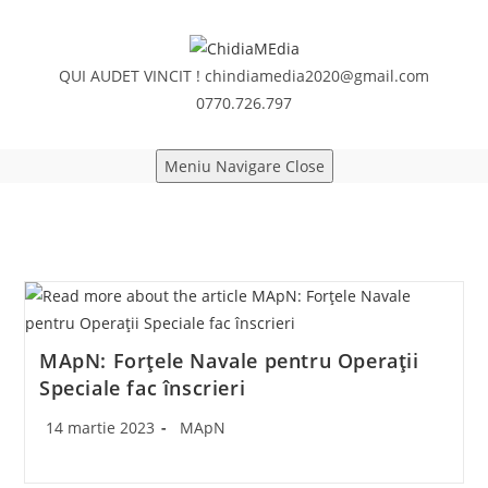
Skip
to
content
QUI AUDET VINCIT !
chindiamedia2020@gmail.com
0770.726.797
Meniu Navigare
Close
MApN: Forțele Navale pentru Operații
Speciale fac înscrieri
Post
Post
14 martie 2023
MApN
published:
category: