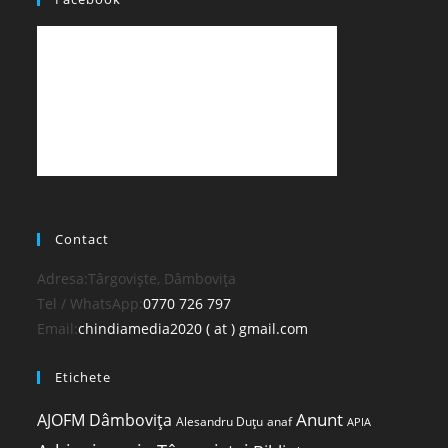
Contact
Adresa:
Târgoviște, Dâmbovița
Opens
Tel / WhatsApp:
0770 726 797
in
Opens
Email:
chindiamedia2020 ( at ) gmail.com
your
in
Etichete
application
your
application
Anunt
AJOFM Dâmbovița
Alesandru Duțu
anaf
APIA