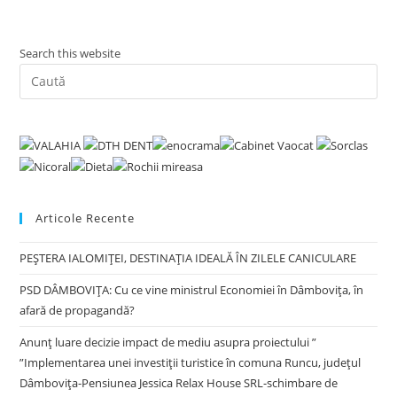
Search this website
Pre
Es
to
clo
the
sea
pan
Articole Recente
PEȘTERA IALOMIȚEI, DESTINAȚIA IDEALĂ ÎN ZILELE CANICULARE
PSD DÂMBOVIȚA: Cu ce vine ministrul Economiei în Dâmbovița, în
afară de propagandă?
Anunț luare decizie impact de mediu asupra proiectului ”
”Implementarea unei investiții turistice în comuna Runcu, județul
Dâmbovița-Pensiunea Jessica Relax House SRL-schimbare de