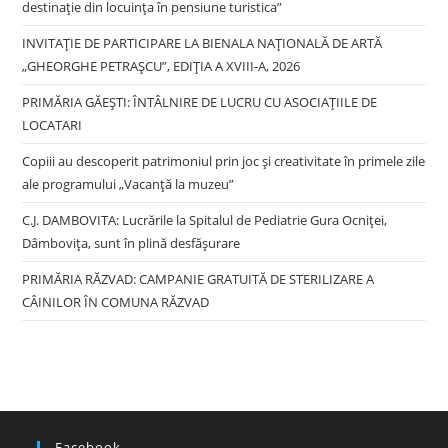
destinație din locuința în pensiune turistica”
INVITAȚIE DE PARTICIPARE LA BIENALA NAȚIONALĂ DE ARTĂ
„GHEORGHE PETRAȘCU”, EDIŢIA A XVIII-A, 2026
PRIMĂRIA GĂEȘTI: ÎNTÂLNIRE DE LUCRU CU ASOCIAȚIILE DE
LOCATARI
Copiii au descoperit patrimoniul prin joc și creativitate în primele zile
ale programului „Vacanță la muzeu”
C.J. DAMBOVITA: Lucrările la Spitalul de Pediatrie Gura Ocniței,
Dâmbovița, sunt în plină desfășurare
PRIMĂRIA RĂZVAD: CAMPANIE GRATUITĂ DE STERILIZARE A
CÂINILOR ÎN COMUNA RĂZVAD
Facebook