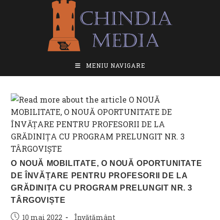
Skip
to
content
MENIU NAVIGARE
O NOUĂ MOBILITATE, O NOUĂ OPORTUNITATE
DE ÎNVĂȚARE PENTRU PROFESORII DE LA
GRĂDINIȚA CU PROGRAM PRELUNGIT NR. 3
TÂRGOVIȘTE
Post
Post
10 mai 2022
Învățământ