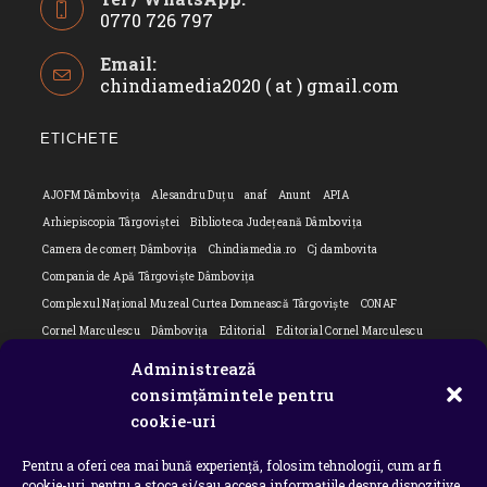
0770 726 797
Opens
Email:
in
chindiamedia2020 ( at ) gmail.com
Opens
your
in
application
your
ETICHETE
applicatio
AJOFM Dâmbovița
Alesandru Duțu
anaf
Anunt
APIA
Arhiepiscopia Târgoviștei
Biblioteca Județeană Dâmbovița
Camera de comerț Dâmbovița
Chindiamedia.ro
Cj dambovita
Compania de Apă Târgoviște Dâmbovița
Complexul Național Muzeal Curtea Domnească Târgoviște
CONAF
Cornel Marculescu
Dâmbovița
Editorial
Editorial Cornel Marculescu
Editorial literar
Electrica
Flori Bungete
Guvern
Administrează
intreruperi energie electrica
ipj dambovita
ISU "Basarab I" Dâmbovița
consimțămintele pentru
Isu dambovita Basarab I Dambovita
ITM Dambovita
cookie-uri
JURNAL DE CĂLĂTORIE
Laurențiu Ștefan Szemkovics
MApN
Pentru a oferi cea mai bună experiență, folosim tehnologii, cum ar fi
Ministerul Educației
ministerul sanatatii
Nu-ți uita istoria
Oana Filip
cookie-uri, pentru a stoca și/sau accesa informațiile despre dispozitive.