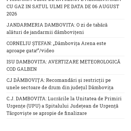
CU GAZ IN SATUL ULMI PE DATA DE 06 AUGUST
2026
JANDARMERIA DAMBOVITA: O zi de tabără
alături de jandarmii dâmbovițeni
CORNELIU ȘTEFAN: „Dâmbovița Arena este
aproape gata!”/video
ISU DAMBOVITA: AVERTIZARE METEOROLOGICĂ
COD GALBEN
CJ DÂMBOVIȚA: Recomandări și restricții pe
unele sectoare de drum din județul Dâmbovița
C.J. DAMBOVITA: Lucrările la Unitatea de Primiri
Urgențe (UPU) a Spitalului Județean de Urgență
Târgoviște se apropie de finalizare