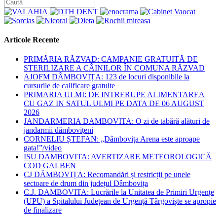
Articole Recente
PRIMĂRIA RĂZVAD: CAMPANIE GRATUITĂ DE
STERILIZARE A CÂINILOR ÎN COMUNA RĂZVAD
AJOFM DÂMBOVIȚA: 123 de locuri disponibile la
cursurile de calificare gratuite
PRIMARIA ULMI: DE INTRERUPE ALIMENTAREA
CU GAZ IN SATUL ULMI PE DATA DE 06 AUGUST
2026
JANDARMERIA DAMBOVITA: O zi de tabără alături de
jandarmii dâmbovițeni
CORNELIU ȘTEFAN: „Dâmbovița Arena este aproape
gata!”/video
ISU DAMBOVITA: AVERTIZARE METEOROLOGICĂ
COD GALBEN
CJ DÂMBOVIȚA: Recomandări și restricții pe unele
sectoare de drum din județul Dâmbovița
C.J. DAMBOVITA: Lucrările la Unitatea de Primiri Urgențe
(UPU) a Spitalului Județean de Urgență Târgoviște se apropie
de finalizare