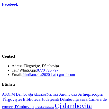
Facebook
Contact
Adresa:
Târgoviște, Dâmbovița
Opens
Tel / WhatsApp:
0770 726 797
in
Opens
Email:
chindiamedia2020 ( at ) gmail.com
your
in
application
your
Etichete
application
Anunt
Arhiepiscopia
AJOFM Dâmbovița
Alesandru Duțu
anaf
APIA
Târgoviștei
Biblioteca Județeană Dâmbovița
Camera de
Bucegi
Cj dambovita
comerț Dâmbovița
Chindiamedia.ro