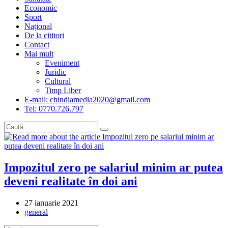
Economic
Sport
Național
De la cititori
Contact
Mai mult
Eveniment
Juridic
Cultural
Timp Liber
E-mail: chindiamedia2020@gmail.com
Tel: 0770.726.797
Impozitul zero pe salariul minim ar putea
deveni realitate în doi ani
Post
27 ianuarie 2021
published:
Post
general
category: