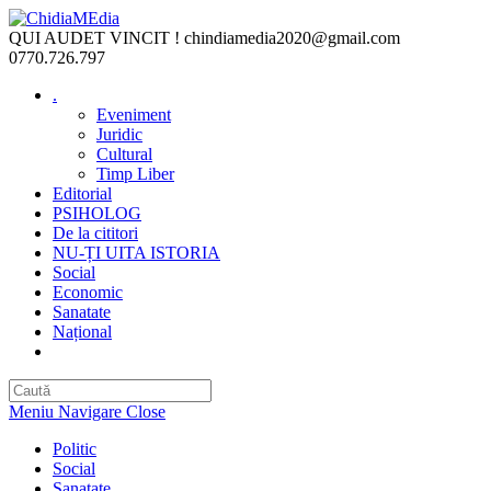
Skip
to
QUI AUDET VINCIT !
chindiamedia2020@gmail.com
content
0770.726.797
.
Eveniment
Juridic
Cultural
Timp Liber
Editorial
PSIHOLOG
De la cititori
NU-ȚI UITA ISTORIA
Social
Economic
Sanatate
Național
Toggle
website
search
Meniu Navigare
Close
Politic
Social
Sanatate