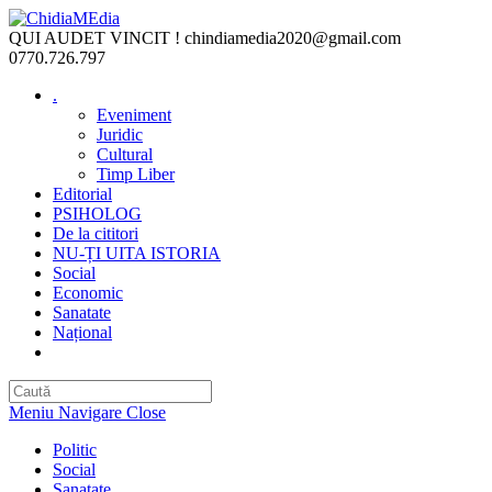
Skip
to
QUI AUDET VINCIT !
chindiamedia2020@gmail.com
content
0770.726.797
.
Eveniment
Juridic
Cultural
Timp Liber
Editorial
PSIHOLOG
De la cititori
NU-ȚI UITA ISTORIA
Social
Economic
Sanatate
Național
Toggle
website
search
Meniu Navigare
Close
Politic
Social
Sanatate