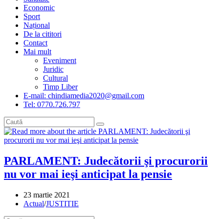
Economic
Sport
Național
De la cititori
Contact
Mai mult
Eveniment
Juridic
Cultural
Timp Liber
E-mail: chindiamedia2020@gmail.com
Tel: 0770.726.797
PARLAMENT: Judecătorii şi procurorii
nu vor mai ieşi anticipat la pensie
Post
23 martie 2021
published:
Post
Actual
/
JUSTITIE
category: