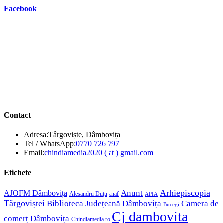
Facebook
Contact
Adresa:
Târgoviște, Dâmbovița
Opens
Tel / WhatsApp:
0770 726 797
in
Opens
Email:
chindiamedia2020 ( at ) gmail.com
your
in
application
your
Etichete
application
Anunt
Arhiepiscopia
AJOFM Dâmbovița
Alesandru Duțu
anaf
APIA
Târgoviștei
Biblioteca Județeană Dâmbovița
Camera de
Bucegi
Cj dambovita
comerț Dâmbovița
Chindiamedia.ro