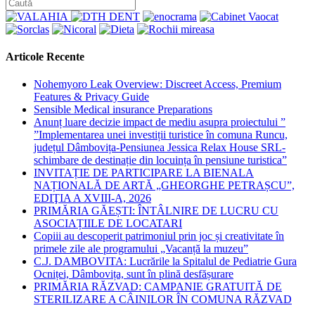
Articole Recente
Nohemyoro Leak Overview: Discreet Access, Premium
Features & Privacy Guide
Sensible Medical insurance Preparations
Anunț luare decizie impact de mediu asupra proiectului ”
”Implementarea unei investiții turistice în comuna Runcu,
județul Dâmbovița-Pensiunea Jessica Relax House SRL-
schimbare de destinație din locuința în pensiune turistica”
INVITAȚIE DE PARTICIPARE LA BIENALA
NAȚIONALĂ DE ARTĂ „GHEORGHE PETRAȘCU”,
EDIŢIA A XVIII-A, 2026
PRIMĂRIA GĂEȘTI: ÎNTÂLNIRE DE LUCRU CU
ASOCIAȚIILE DE LOCATARI
Copiii au descoperit patrimoniul prin joc și creativitate în
primele zile ale programului „Vacanță la muzeu”
C.J. DAMBOVITA: Lucrările la Spitalul de Pediatrie Gura
Ocniței, Dâmbovița, sunt în plină desfășurare
PRIMĂRIA RĂZVAD: CAMPANIE GRATUITĂ DE
STERILIZARE A CÂINILOR ÎN COMUNA RĂZVAD