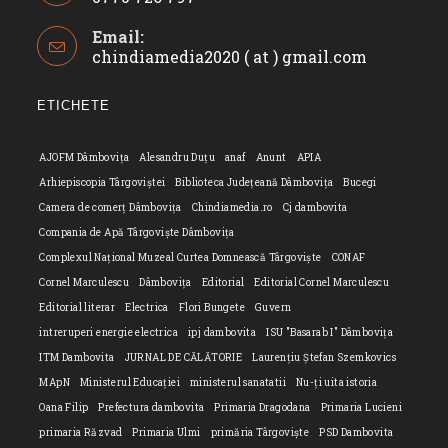
Opens
Email:
in
chindiamedia2020 ( at ) gmail.com
Opens
your
in
application
your
ETICHETE
applicatio
AJOFM Dâmbovița
Alesandru Duțu
anaf
Anunt
APIA
Arhiepiscopia Târgoviștei
Biblioteca Județeană Dâmbovița
Bucegi
Camera de comerț Dâmbovița
Chindiamedia.ro
Cj dambovita
Compania de Apă Târgoviște Dâmbovița
Complexul Național Muzeal Curtea Domnească Târgoviște
CONAF
Cornel Marculescu
Dâmbovița
Editorial
Editorial Cornel Marculescu
Editorial literar
Electrica
Flori Bungete
Guvern
intreruperi energie electrica
ipj dambovita
ISU "Basarab I" Dâmbovița
ITM Dambovita
JURNAL DE CĂLĂTORIE
Laurențiu Ștefan Szemkovics
MApN
Ministerul Educației
ministerul sanatatii
Nu-ți uita istoria
Oana Filip
Prefectura dambovita
Primaria Dragodana
Primaria Lucieni
primaria Răzvad
Primaria Ulmi
primăria Târgoviște
PSD Dambovita