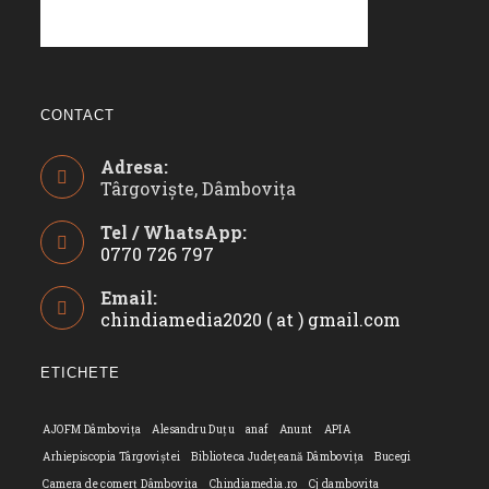
CONTACT
Adresa:
Târgoviște, Dâmbovița
Tel / WhatsApp:
0770 726 797
Opens
Email:
in
chindiamedia2020 ( at ) gmail.com
Opens
your
in
application
your
ETICHETE
applicatio
AJOFM Dâmbovița
Alesandru Duțu
anaf
Anunt
APIA
Arhiepiscopia Târgoviștei
Biblioteca Județeană Dâmbovița
Bucegi
Camera de comerț Dâmbovița
Chindiamedia.ro
Cj dambovita