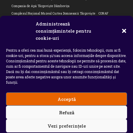
Compania de Apă Târgoviște Dâmbovița
Complexul Național Muzeal Curtea Domnească Târgoviște
CONAF
Cornel Marculescu
Dâmbovița
Editorial
Editorial Cornel Marculescu
Administrează
Editorial literar
Electrica
Flori Bungete
Guvern
consimțămintele pentru
intreruperi energie electrica
ipj dambovita
ISU "Basarab I" Dâmbovița
cookie-uri
ITM Dambovita
JURNAL DE CĂLĂTORIE
Laurențiu Ștefan Szemkovics
Pentru a oferi cea mai bună experiență, folosim tehnologii, cum ar fi
MApN
Ministerul Educației
ministerul sanatatii
Nu-ți uita istoria
cookie-uri, pentru a stoca și/sau accesa informațiile despre dispozitive.
Oana Filip
Prefectura dambovita
Primaria Dragodana
Primaria Lucieni
Consimțământul pentru aceste tehnologii ne permite să procesăm date,
primaria Răzvad
Primaria Ulmi
primăria Târgoviște
PSD Dambovita
cum ar fi comportamentul de navigare sau ID-uri unice pe acest site.
Dacă nu îți dai consimțământul sau îți retragi consimțământul dat
psiholog
Serial
Situatia Covid 19 Dambovita
Situație Covid-19
poate avea afecte negative asupra unor anumite funcționalități și
Universitatea Valahia
funcții.
Acceptă
Copyright 2026 - Chindia Media
Refuză
Utilizatorii pot descarca si tipari continut de pe acest
site doar pentru uzul personal sau necomercial. Sunt
INTERZISE copierea, reproducerea, recompilarea,
Vezi preferințele
decompilarea, distribuirea, publicarea, afisarea,
modificarea, crearea de produse sau servicii complete