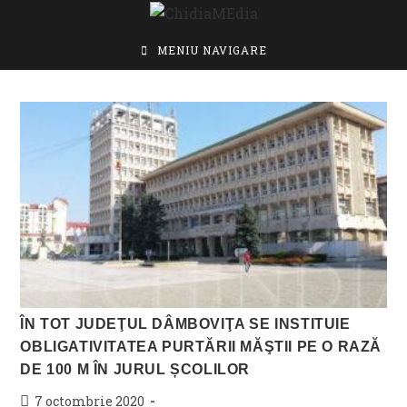
Skip
to
content
MENIU NAVIGARE
ÎN TOT JUDEŢUL DÂMBOVIŢA SE INSTITUIE
OBLIGATIVITATEA PURTĂRII MĂŞTII PE O RAZĂ
DE 100 M ÎN JURUL ȘCOLILOR
Post
7 octombrie 2020