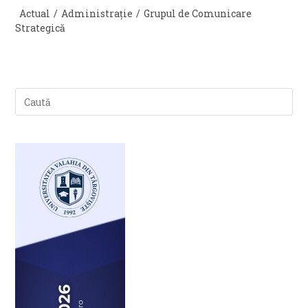
published:
Post
Actual
/
Administrație
/
Grupul de Comunicare
category:
Strategică