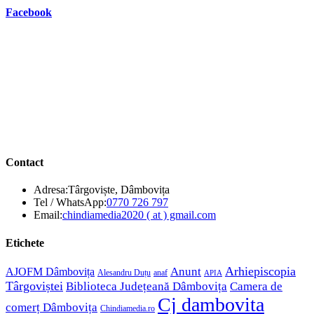
Facebook
Contact
Adresa:
Târgoviște, Dâmbovița
Opens
Tel / WhatsApp:
0770 726 797
in
Opens
Email:
chindiamedia2020 ( at ) gmail.com
your
in
application
your
Etichete
application
Anunt
Arhiepiscopia
AJOFM Dâmbovița
Alesandru Duțu
anaf
APIA
Târgoviștei
Biblioteca Județeană Dâmbovița
Camera de
Cj dambovita
comerț Dâmbovița
Chindiamedia.ro