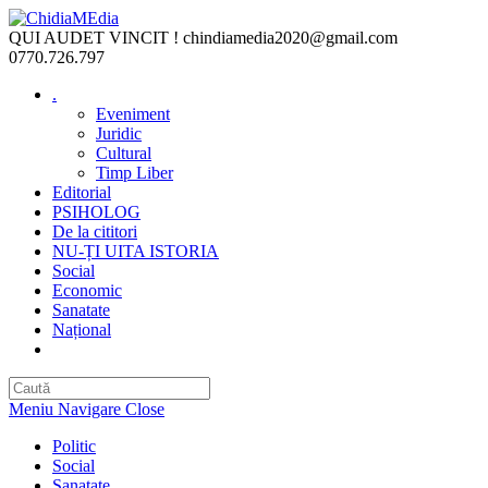
Skip
to
QUI AUDET VINCIT !
chindiamedia2020@gmail.com
content
0770.726.797
.
Eveniment
Juridic
Cultural
Timp Liber
Editorial
PSIHOLOG
De la cititori
NU-ȚI UITA ISTORIA
Social
Economic
Sanatate
Național
Toggle
website
search
Meniu Navigare
Close
Politic
Social
Sanatate