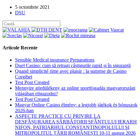
Post
5 octombrie 2021
published:
Post
DSU
category:
Articole Recente
Sensible Medical insurance Preparations
Duel Casino: cum să retragi câștigurile rapid și în siguranță
Quand simplicité rime avec plaisir : la surprise de Casino
Corgibet
Test Post Created
Mennyire gördülékeny az online sportfogadás magyarországi
világában eligazodni?
Test Post Created
Magyar Online Casino élmény: a legjobb játékok és bónuszok
2026-ban
ASPECTE PRACTICE CU PRIVIRE LA
DESFĂȘURAREA SĂRBĂTORII SFÂNTULUI IERARH
NIFON, PATRIARHUL CONSTANTINOPOLULUI ŞI
MITROPOLITUL ȚĂRII ROMÂNEȘTI 10-11 august 2026