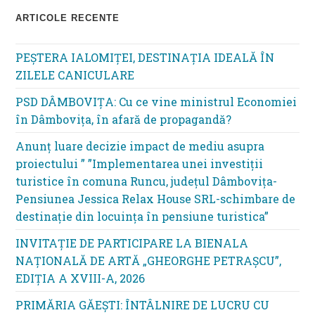
ARTICOLE RECENTE
PEȘTERA IALOMIȚEI, DESTINAȚIA IDEALĂ ÎN
ZILELE CANICULARE
PSD DÂMBOVIȚA: Cu ce vine ministrul Economiei
în Dâmbovița, în afară de propagandă?
Anunț luare decizie impact de mediu asupra
proiectului ” ”Implementarea unei investiții
turistice în comuna Runcu, județul Dâmbovița-
Pensiunea Jessica Relax House SRL-schimbare de
destinație din locuința în pensiune turistica”
INVITAȚIE DE PARTICIPARE LA BIENALA
NAȚIONALĂ DE ARTĂ „GHEORGHE PETRAȘCU”,
EDIŢIA A XVIII-A, 2026
PRIMĂRIA GĂEȘTI: ÎNTÂLNIRE DE LUCRU CU