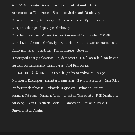
AJOFM Dâmbovița
Alesandru Duțu
anaf
Anunt
APIA
Arhiepiscopia Târgoviștei
Biblioteca Județeană Dâmbovița
Camera de comerț Dâmbovița
Chindiamedia.ro
Cj dambovita
Compania de Apă Târgoviște Dâmbovița
Complexul Național Muzeal Curtea Domnească Târgoviște
CONAF
Cornel Marculescu
Dâmbovița
Editorial
Editorial Cornel Marculescu
Editorial literar
Electrica
Flori Bungete
Guvern
intreruperi energie electrica
ipj dambovita
ISU "Basarab I" Dâmbovița
Isu dambovita Basarab I Dambovita
ITM Dambovita
JURNAL DE CĂLĂTORIE
Laurențiu Ștefan Szemkovics
MApN
Ministerul Educației
ministerul sanatatii
Nu-ți uita istoria
Oana Filip
Prefectura dambovita
Primaria Dragodana
Primaria Lucieni
primaria Răzvad
Primaria Ulmi
primăria Târgoviște
PSD Dambovita
psiholog
Serial
Situatia Covid 19 Dambovita
Situație Covid-19
Universitatea Valahia