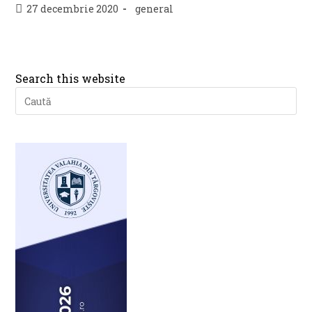
Post
Post
27 decembrie 2020
general
published:
category:
Search this website
Pre
Es
to
clo
th
se
pan