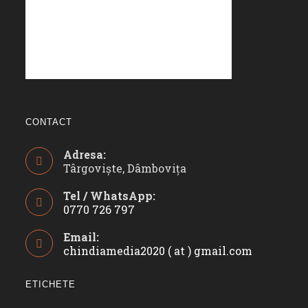
CONTACT
Adresa:
Târgoviște, Dâmbovița
Tel / WhatsApp:
0770 726 797
Opens
Email:
in
chindiamedia2020 ( at ) gmail.com
Opens
your
in
application
your
ETICHETE
applicatio