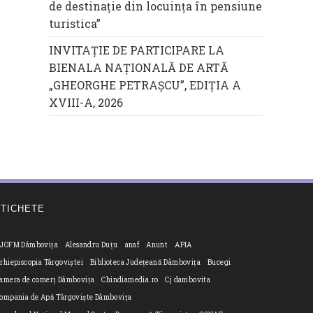
de destinație din locuința în pensiune
turistica”
INVITAȚIE DE PARTICIPARE LA
BIENALA NAȚIONALĂ DE ARTĂ
„GHEORGHE PETRAȘCU”, EDIŢIA A
XVIII-A, 2026
ETICHETE
JOFM Dâmbovița
Alesandru Duțu
anaf
Anunt
APIA
rhiepiscopia Târgoviștei
Biblioteca Județeană Dâmbovița
Bucegi
amera de comerț Dâmbovița
Chindiamedia.ro
Cj dambovita
ompania de Apă Târgoviște Dâmbovița