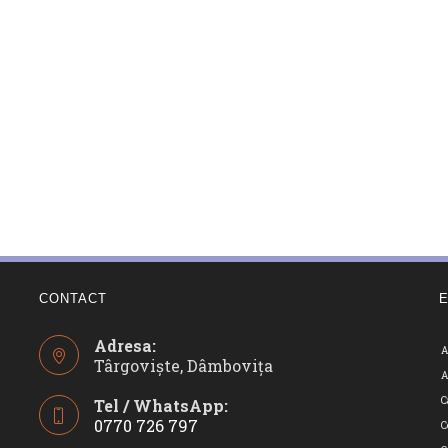
CONTACT
Adresa:
A
Târgoviște, Dâmbovița
A
C
Tel / WhatsApp:
0770 726 797
C
Opens