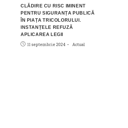
CLĂDIRE CU RISC IMINENT
PENTRU SIGURANȚA PUBLICĂ
ÎN PIAȚA TRICOLORULUI.
INSTANȚELE REFUZĂ
APLICAREA LEGII
Post
Post
11 septembrie 2024
Actual
published:
category: