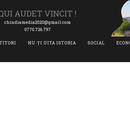
QUI AUDET VINCIT !
chindiamedia2020@gmail.com
0770.726.797
ITITORI
NU-ȚI UITA ISTORIA
SOCIAL
ECON