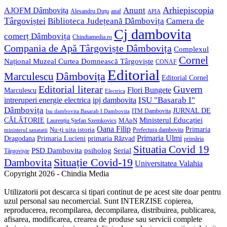
Anunt
Arhiepiscopia
AJOFM Dâmbovița
Alesandru Duțu
anaf
APIA
Târgoviștei
Biblioteca Județeană Dâmbovița
Camera de
Cj dambovita
comerț Dâmbovița
Chindiamedia.ro
Compania de Apă Târgoviște Dâmbovița
Complexul
Cornel
Național Muzeal Curtea Domnească Târgoviște
CONAF
Editorial
Dâmbovița
Marculescu
Editorial Cornel
Editorial literar
Guvern
Flori Bungete
Marculescu
Electrica
ISU "Basarab I"
intreruperi energie electrica
ipj dambovita
Dâmbovița
JURNAL DE
ITM Dambovita
Isu dambovita Basarab I Dambovita
Ministerul Educației
CĂLĂTORIE
MApN
Laurențiu Ștefan Szemkovics
Oana Filip
Primaria
Nu-ți uita istoria
ministerul sanatatii
Prefectura dambovita
Primaria Ulmi
Primaria Lucieni
primaria Răzvad
Dragodana
primăria
Situatia Covid 19
psiholog
PSD Dambovita
Serial
Târgoviște
Situație Covid-19
Dambovita
Universitatea Valahia
Copyright 2026 - Chindia Media
Utilizatorii pot descarca si tipari continut de pe acest site doar pentru
uzul personal sau necomercial. Sunt INTERZISE copierea,
reproducerea, recompilarea, decompilarea, distribuirea, publicarea,
afisarea, modificarea, crearea de produse sau servicii complete