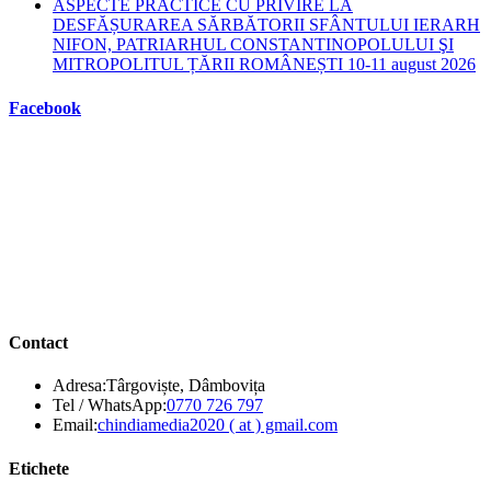
ASPECTE PRACTICE CU PRIVIRE LA
DESFĂȘURAREA SĂRBĂTORII SFÂNTULUI IERARH
NIFON, PATRIARHUL CONSTANTINOPOLULUI ŞI
MITROPOLITUL ȚĂRII ROMÂNEȘTI 10-11 august 2026
Facebook
Contact
Adresa:
Târgoviște, Dâmbovița
Opens
Tel / WhatsApp:
0770 726 797
in
Opens
Email:
chindiamedia2020 ( at ) gmail.com
your
in
application
your
Etichete
application