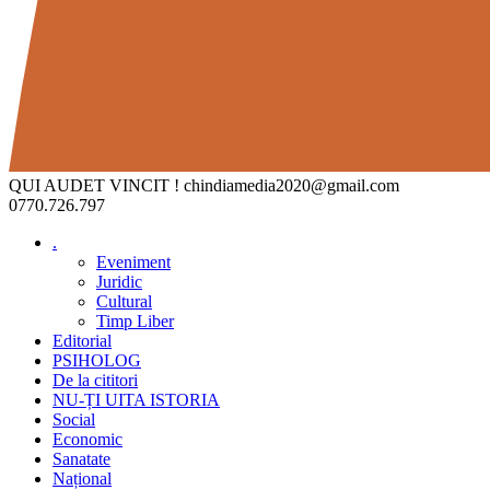
QUI AUDET VINCIT !
chindiamedia2020@gmail.com
0770.726.797
.
Eveniment
Juridic
Cultural
Timp Liber
Editorial
PSIHOLOG
De la cititori
NU-ȚI UITA ISTORIA
Social
Economic
Sanatate
Național