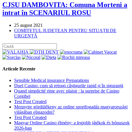
CJSU DAMBOVITA: Comuna Morteni a
intrat în SCENARIUL ROȘU
Post
25 august 2021
published:
Post
COMITETUL JUDEȚEAN PENTRU SITUAȚII DE
category:
URGENȚĂ
Articole Recente
Sensible Medical insurance Preparations
Duel Casino: cum să retragi câștigurile rapid și în siguranță
Quand simplicité rime avec plaisir : la surprise de Casino
Corgibet
Test Post Created
Mennyire gördülékeny az online sportfogadás magyarországi
világában eligazodni?
Test Post Created
Magyar Online Casino élmény: a legjobb játékok és bónuszok
2026-ban