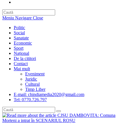
Toggle
website
search
Meniu Navigare
Close
Politic
Social
Sanatate
Economic
Sport
Național
De la cititori
Contact
Mai mult
Eveniment
Juridic
Cultural
Timp Liber
E-mail: chindiamedia2020@gmail.com
Tel: 0770.726.797