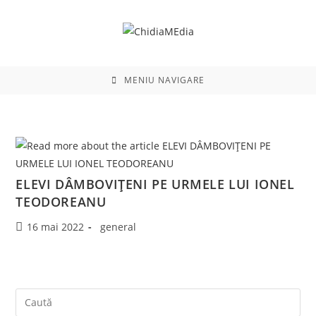
Skip
to
content
MENIU NAVIGARE
ELEVI DÂMBOVIȚENI PE URMELE LUI IONEL
TEODOREANU
Post
Post
16 mai 2022
general
published:
category: