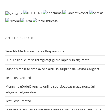
Articole Recente
Sensible Medical insurance Preparations
Duel Casino: cum să retragi câștigurile rapid și în siguranță
Quand simplicité rime avec plaisir : la surprise de Casino Corgibet
Test Post Created
Mennyire gördülékeny az online sportfogadás magyarországi
világában eligazodni?
Test Post Created
Magyar Online Casino élmény: a legjobb játékok és bónuszok 2026-