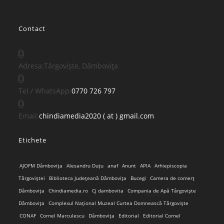
Contact
Adresa:
Târgoviște, Dâmbovița
Opens
Tel / WhatsApp:
0770 726 797
in
your
Opens
Email:
chindiamedia2020 ( at ) gmail.com
application
in
Etichete
your
application
AJOFM Dâmbovița
Alesandru Duțu
anaf
Anunt
APIA
Arhiepiscopia
Târgoviștei
Biblioteca Județeană Dâmbovița
Bucegi
Camera de comerț
Dâmbovița
Chindiamedia.ro
Cj dambovita
Compania de Apă Târgoviște
Dâmbovița
Complexul Național Muzeal Curtea Domnească Târgoviște
CONAF
Cornel Marculescu
Dâmbovița
Editorial
Editorial Cornel