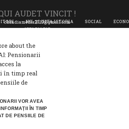
QUI AUDET VINCIT !
TITORI
NU-ȚI UITA ISTORIA
SOCIAL
ECON
chindiamedia2020@gmail.com
0770.726.797
IONARII VOR AVEA
INFORMAȚII ÎN TIMP
T DE PENSIILE DE