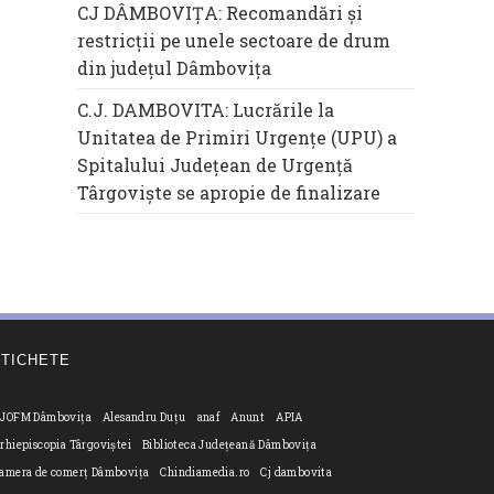
CJ DÂMBOVIȚA: Recomandări și
restricții pe unele sectoare de drum
din județul Dâmbovița
C.J. DAMBOVITA: Lucrările la
Unitatea de Primiri Urgențe (UPU) a
Spitalului Județean de Urgență
Târgoviște se apropie de finalizare
ETICHETE
JOFM Dâmbovița
Alesandru Duțu
anaf
Anunt
APIA
rhiepiscopia Târgoviștei
Biblioteca Județeană Dâmbovița
amera de comerț Dâmbovița
Chindiamedia.ro
Cj dambovita