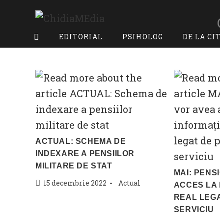
Skip
to
content
EDITORIAL
PSIHOLOG
DE LA CI
ACTUAL: SCHEMA DE
INDEXARE A PENSIILOR
MILITARE DE STAT
MAI: PENS
Post
Post
15 decembrie 2022
Actual
ACCES LA 
published:
category:
REAL LEGA
SERVICIU