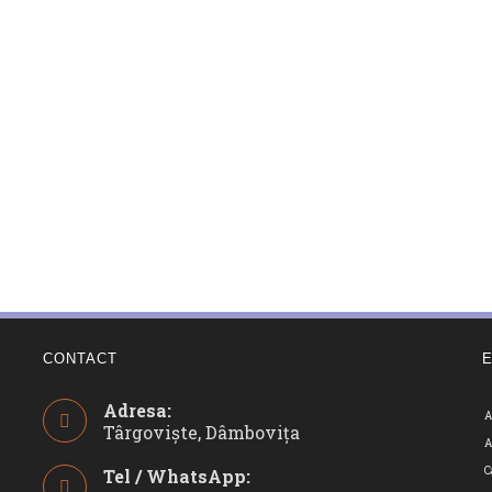
CONTACT
Adresa:
A
Târgoviște, Dâmbovița
A
C
Tel / WhatsApp: