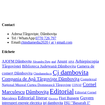
Contact
Adresa:
Târgoviște, Dâmbovița
Opens
Tel / WhatsApp:
0770 726 797
in
Opens
Email:
chindiamedia2020 ( at ) gmail.com
your
in
application
your
Etichete
application
Anunt
Arhiepiscopia
AJOFM Dâmbovița
Alesandru Duțu
anaf
APIA
Târgoviștei
Biblioteca Județeană Dâmbovița
Camera de
Cj dambovita
comerț Dâmbovița
Chindiamedia.ro
Compania de Apă Târgoviște Dâmbovița
Complexul
Cornel
Național Muzeal Curtea Domnească Târgoviște
CONAF
Editorial
Dâmbovița
Marculescu
Editorial Cornel
Editorial literar
Guvern
Flori Bungete
Marculescu
Electrica
ISU "Basarab I"
intreruperi energie electrica
ipj dambovita