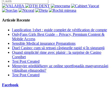
Articole Recente
l application 1xbet : guide complet de vérification de compte
OnlyFans Girls Best Guide – Privacy, Premium Content &
Mobile Access
Sensible Medical insurance Preparations
Duel Casino: cum să retragi câștigurile rapid și în siguranță
Quand simplicité rime avec plaisir : la surprise de Casino
Corgibet
Test Post Created
Mennyire gördülékeny az online sportfogadás magyarországi
világában eligazodni?
Test Post Created
Facebook