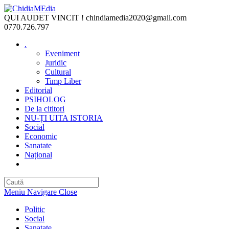
Skip
to
QUI AUDET VINCIT !
chindiamedia2020@gmail.com
content
0770.726.797
.
Eveniment
Juridic
Cultural
Timp Liber
Editorial
PSIHOLOG
De la cititori
NU-ȚI UITA ISTORIA
Social
Economic
Sanatate
Național
Toggle
website
search
Meniu Navigare
Close
Politic
Social
Sanatate