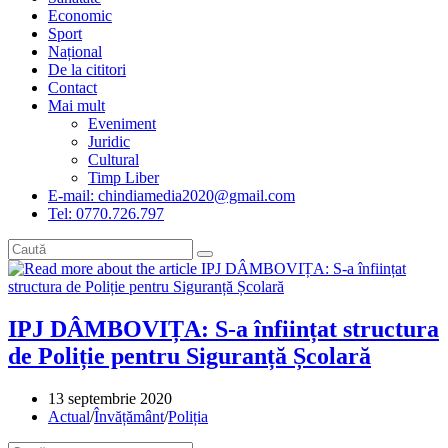
Economic
Sport
Național
De la cititori
Contact
Mai mult
Eveniment
Juridic
Cultural
Timp Liber
E-mail: chindiamedia2020@gmail.com
Tel: 0770.726.797
IPJ DÂMBOVIȚA: S-a înființat structura
de Poliție pentru Siguranță Școlară
Post
13 septembrie 2020
published:
Post
Actual
/
Învățământ
/
Poliția
category: