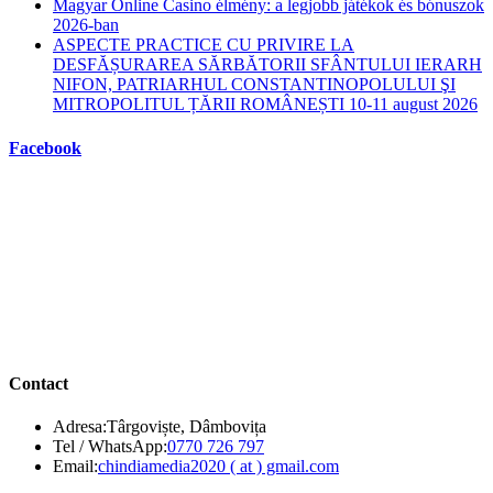
Magyar Online Casino élmény: a legjobb játékok és bónuszok
2026-ban
ASPECTE PRACTICE CU PRIVIRE LA
DESFĂȘURAREA SĂRBĂTORII SFÂNTULUI IERARH
NIFON, PATRIARHUL CONSTANTINOPOLULUI ŞI
MITROPOLITUL ȚĂRII ROMÂNEȘTI 10-11 august 2026
Facebook
Contact
Adresa:
Târgoviște, Dâmbovița
Opens
Tel / WhatsApp:
0770 726 797
in
Opens
Email:
chindiamedia2020 ( at ) gmail.com
your
in