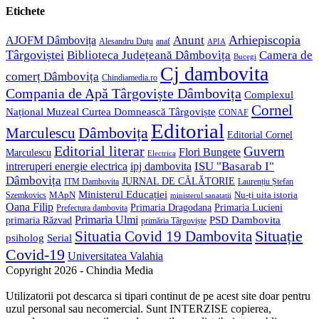
application
your
Etichete
application
Anunt
Arhiepiscopia
AJOFM Dâmbovița
Alesandru Duțu
anaf
APIA
Târgoviștei
Biblioteca Județeană Dâmbovița
Camera de
Bucegi
Cj dambovita
comerț Dâmbovița
Chindiamedia.ro
Compania de Apă Târgoviște Dâmbovița
Complexul
Cornel
Național Muzeal Curtea Domnească Târgoviște
CONAF
Editorial
Dâmbovița
Marculescu
Editorial Cornel
Editorial literar
Guvern
Flori Bungete
Marculescu
Electrica
ISU "Basarab I"
intreruperi energie electrica
ipj dambovita
Dâmbovița
JURNAL DE CĂLĂTORIE
Laurențiu Ștefan
ITM Dambovita
Ministerul Educației
MApN
Szemkovics
Nu-ți uita istoria
ministerul sanatatii
Oana Filip
Primaria Lucieni
Primaria Dragodana
Prefectura dambovita
Primaria Ulmi
primaria Răzvad
PSD Dambovita
primăria Târgoviște
Situație
Situatia Covid 19 Dambovita
psiholog
Serial
Covid-19
Universitatea Valahia
Copyright 2026 - Chindia Media
Utilizatorii pot descarca si tipari continut de pe acest site doar pentru
uzul personal sau necomercial. Sunt INTERZISE copierea,