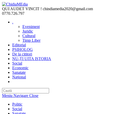
Skip
to
QUI AUDET VINCIT !
chindiamedia2020@gmail.com
content
0770.726.797
.
Eveniment
Juridic
Cultural
Timp Liber
Editorial
PSIHOLOG
De la cititori
NU-ȚI UITA ISTORIA
Social
Economic
Sanatate
Național
Toggle
website
search
Meniu Navigare
Close
Politic
Social
Sanatate