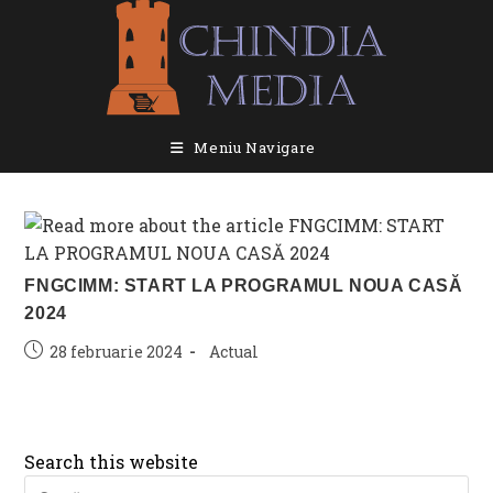
Skip
to
content
Meniu Navigare
FNGCIMM: START LA PROGRAMUL NOUA CASĂ
2024
Post
Post
28 februarie 2024
Actual
published:
category:
Search this website
Pre