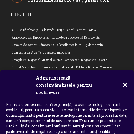
your
in
application
your
ETICHETE
applicatio
AJOFM Dâmbovița
Alesandru Duțu
anaf
Anunt
APIA
Arhiepiscopia Târgoviștei
Biblioteca Județeană Dâmbovița
Camera de comerț Dâmbovița
Chindiamedia.ro
Cj dambovita
Compania de Apă Târgoviște Dâmbovița
Complexul Național Muzeal Curtea Domnească Târgoviște
CONAF
Cornel Marculescu
Dâmbovița
Editorial
Editorial Cornel Marculescu
Editorial literar
Electrica
Flori Bungete
Guvern
Administrează
intreruperi energie electrica
ipj dambovita
ISU "Basarab I" Dâmbovița
consimțămintele pentru
Isu dambovita Basarab I Dambovita
ITM Dambovita
cookie-uri
JURNAL DE CĂLĂTORIE
Laurențiu Ștefan Szemkovics
MApN
Pentru a oferi cea mai bună experiență, folosim tehnologii, cum ar fi
Ministerul Educației
ministerul sanatatii
Nu-ți uita istoria
Oana Filip
cookie-uri, pentru a stoca și/sau accesa informațiile despre dispozitive.
Prefectura dambovita
Primaria Dragodana
Primaria Lucieni
Consimțământul pentru aceste tehnologii ne permite să procesăm date,
primaria Răzvad
Primaria Ulmi
primăria Târgoviște
PSD Dambovita
cum ar fi comportamentul de navigare sau ID-uri unice pe acest site.
Dacă nu îți dai consimțământul sau îți retragi consimțământul dat
psiholog
Serial
Situatia Covid 19 Dambovita
Situație Covid-19
poate avea afecte negative asupra unor anumite funcționalități și