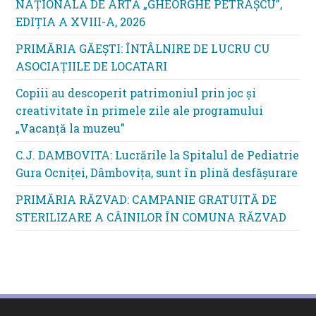
NAȚIONALĂ DE ARTĂ „GHEORGHE PETRAȘCU”,
EDIŢIA A XVIII-A, 2026
PRIMĂRIA GĂEȘTI: ÎNTÂLNIRE DE LUCRU CU
ASOCIAȚIILE DE LOCATARI
Copiii au descoperit patrimoniul prin joc și
creativitate în primele zile ale programului
„Vacanță la muzeu”
C.J. DAMBOVITA: Lucrările la Spitalul de Pediatrie
Gura Ocniței, Dâmbovița, sunt în plină desfășurare
PRIMĂRIA RĂZVAD: CAMPANIE GRATUITĂ DE
STERILIZARE A CÂINILOR ÎN COMUNA RĂZVAD