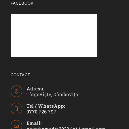
FACEBOOK
CONTACT
Adresa:
Târgoviște, Dâmbovița
Tel / WhatsApp:
0770 726 797
Opens
Email:
in
chindiamedia2020 ( at ) gmail.com
Opens