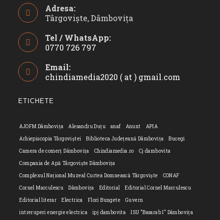
Adresa:
Târgoviște, Dâmbovița
Tel / WhatsApp:
0770 726 797
Opens
Email:
in
chindiamedia2020 ( at ) gmail.com
Opens
your
in
application
your
ETICHETE
applicatio
AJOFM Dâmbovița
Alesandru Duțu
anaf
Anunt
APIA
Arhiepiscopia Târgoviștei
Biblioteca Județeană Dâmbovița
Bucegi
Camera de comerț Dâmbovița
Chindiamedia.ro
Cj dambovita
Compania de Apă Târgoviște Dâmbovița
Complexul Național Muzeal Curtea Domnească Târgoviște
CONAF
Cornel Marculescu
Dâmbovița
Editorial
Editorial Cornel Marculescu
Editorial literar
Electrica
Flori Bungete
Guvern
intreruperi energie electrica
ipj dambovita
ISU "Basarab I" Dâmbovița