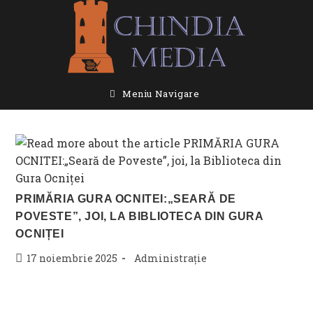
Skip
to
content
Meniu Navigare
PRIMĂRIA GURA OCNITEI:„SEARĂ DE
POVESTE”, JOI, LA BIBLIOTECA DIN GURA
OCNIȚEI
Post
Post
17 noiembrie 2025
Administrație
published:
category: