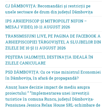
CJ DÂMBOVIȚA: Recomandări și restricții pe
unele sectoare de drum din județul Dâmbovița
IPS ARHIEPISCOP ȘI MITROPOLIT NIFON –
MESAJ VIDEO, 10-11 AUGUST 2026
TRANSMISIUNI LIVE, PE PAGINA DE FACEBOOK A
ARHIEPISCOPIEI TÂRGOVIȘTEI, A SLUJBELOR DIN
ZILELE DE 10 ȘI 11 AUGUST 2026
PEȘTERA IALOMIȚEI, DESTINAȚIA IDEALĂ ÎN
ZILELE CANICULARE
PSD DÂMBOVIȚA: Cu ce vine ministrul Economiei
în Dâmbovița, în afară de propagandă?
Anunț luare decizie impact de mediu asupra
proiectului ” ”Implementarea unei investiții
turistice în comuna Runcu, județul Dâmbovița-
Pensiunea Jessica Relax House SRL-schimbare de