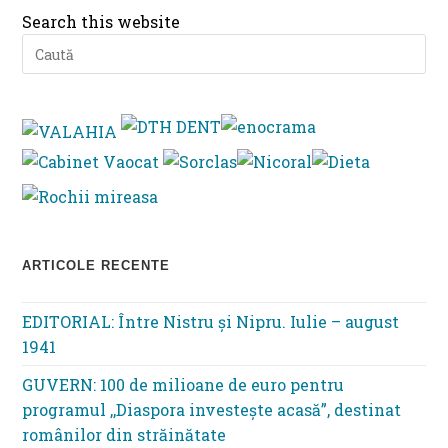
Search this website
Pre
Es
to
clo
th
se
pan
ARTICOLE RECENTE
EDITORIAL: Între Nistru şi Nipru. Iulie – august
1941
GUVERN: 100 de milioane de euro pentru
programul ,,Diaspora investește acasă”, destinat
românilor din străinătate