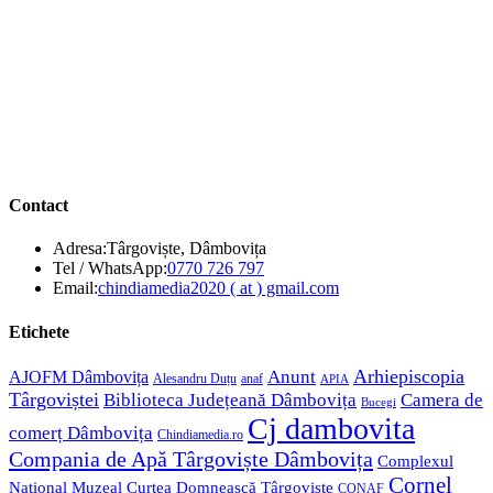
Contact
Adresa:
Târgoviște, Dâmbovița
Opens
Tel / WhatsApp:
0770 726 797
in
Opens
Email:
chindiamedia2020 ( at ) gmail.com
your
in
application
your
Etichete
application
Anunt
Arhiepiscopia
AJOFM Dâmbovița
Alesandru Duțu
anaf
APIA
Târgoviștei
Biblioteca Județeană Dâmbovița
Camera de
Bucegi
Cj dambovita
comerț Dâmbovița
Chindiamedia.ro
Compania de Apă Târgoviște Dâmbovița
Complexul
Cornel
Național Muzeal Curtea Domnească Târgoviște
CONAF