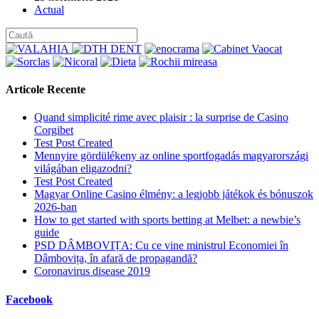
published:
Post
Actual
category:
Articole Recente
Quand simplicité rime avec plaisir : la surprise de Casino
Corgibet
Test Post Created
Mennyire gördülékeny az online sportfogadás magyarországi
világában eligazodni?
Test Post Created
Magyar Online Casino élmény: a legjobb játékok és bónuszok
2026-ban
How to get started with sports betting at Melbet: a newbie’s
guide
PSD DÂMBOVIȚA: Cu ce vine ministrul Economiei în
Dâmbovița, în afară de propagandă?
Coronavirus disease 2019
Facebook