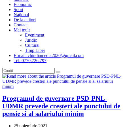
Economic
Sport
Național
De la cititori
Contact
Mai mult
Eveniment
Juridic
Cultural
Timp Liber
E-mail: chindiamedia2020@gmail.com
Tel: 0770.726.797
Programul de guvernare PSD-PNL-
UDMR prevede creșteri ale punctului de
pensie si al salariului minim
Post
25 noiembrie 2021