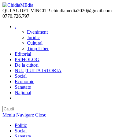
Skip
to
QUI AUDET VINCIT !
chindiamedia2020@gmail.com
content
0770.726.797
.
Eveniment
Juridic
Cultural
Timp Liber
Editorial
PSIHOLOG
De la cititori
NU-ȚI UITA ISTORIA
Social
Economic
Sanatate
Național
Toggle
website
search
Meniu Navigare
Close
Politic
Social
Sanatate