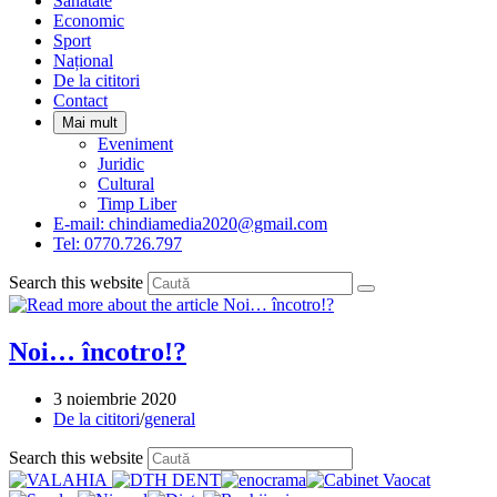
Sanatate
panel.
Economic
Sport
Național
De la cititori
Contact
Mai mult
Eveniment
Juridic
Cultural
Timp Liber
E-mail: chindiamedia2020@gmail.com
Tel: 0770.726.797
Search this website
Noi… încotro!?
Post
3 noiembrie 2020
published:
Post
De la cititori
/
general
category:
Press
Search this website
Escape
to