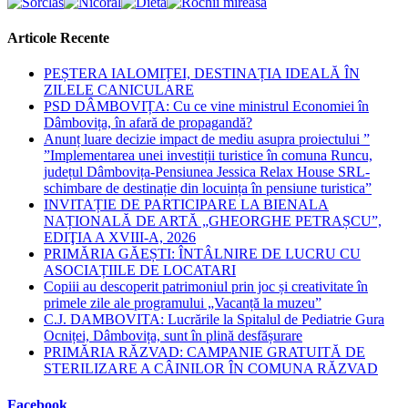
close
the
Articole Recente
search
panel.
PEȘTERA IALOMIȚEI, DESTINAȚIA IDEALĂ ÎN
ZILELE CANICULARE
PSD DÂMBOVIȚA: Cu ce vine ministrul Economiei în
Dâmbovița, în afară de propagandă?
Anunț luare decizie impact de mediu asupra proiectului ”
”Implementarea unei investiții turistice în comuna Runcu,
județul Dâmbovița-Pensiunea Jessica Relax House SRL-
schimbare de destinație din locuința în pensiune turistica”
INVITAȚIE DE PARTICIPARE LA BIENALA
NAȚIONALĂ DE ARTĂ „GHEORGHE PETRAȘCU”,
EDIŢIA A XVIII-A, 2026
PRIMĂRIA GĂEȘTI: ÎNTÂLNIRE DE LUCRU CU
ASOCIAȚIILE DE LOCATARI
Copiii au descoperit patrimoniul prin joc și creativitate în
primele zile ale programului „Vacanță la muzeu”
C.J. DAMBOVITA: Lucrările la Spitalul de Pediatrie Gura
Ocniței, Dâmbovița, sunt în plină desfășurare
PRIMĂRIA RĂZVAD: CAMPANIE GRATUITĂ DE
STERILIZARE A CÂINILOR ÎN COMUNA RĂZVAD
Facebook