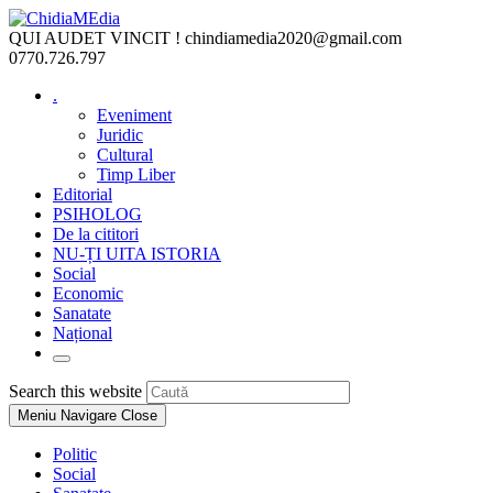
Skip
to
QUI AUDET VINCIT !
chindiamedia2020@gmail.com
content
0770.726.797
.
Eveniment
Juridic
Cultural
Timp Liber
Editorial
PSIHOLOG
De la cititori
NU-ȚI UITA ISTORIA
Social
Economic
Sanatate
Național
Toggle
website
Press
Search this website
search
Escape
Meniu Navigare
Close
to
close
Politic
the
Social
search