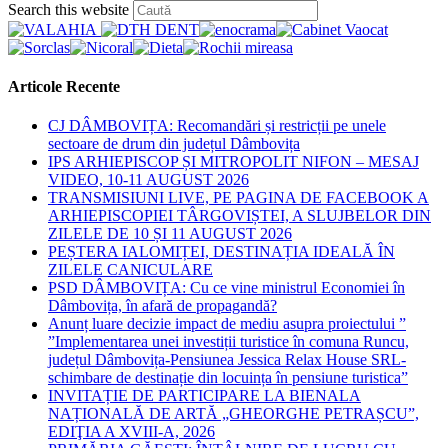
Press
Search this website
Escape
to
close
the
Articole Recente
search
panel.
CJ DÂMBOVIȚA: Recomandări și restricții pe unele
sectoare de drum din județul Dâmbovița
IPS ARHIEPISCOP ȘI MITROPOLIT NIFON – MESAJ
VIDEO, 10-11 AUGUST 2026
TRANSMISIUNI LIVE, PE PAGINA DE FACEBOOK A
ARHIEPISCOPIEI TÂRGOVIȘTEI, A SLUJBELOR DIN
ZILELE DE 10 ȘI 11 AUGUST 2026
PEȘTERA IALOMIȚEI, DESTINAȚIA IDEALĂ ÎN
ZILELE CANICULARE
PSD DÂMBOVIȚA: Cu ce vine ministrul Economiei în
Dâmbovița, în afară de propagandă?
Anunț luare decizie impact de mediu asupra proiectului ”
”Implementarea unei investiții turistice în comuna Runcu,
județul Dâmbovița-Pensiunea Jessica Relax House SRL-
schimbare de destinație din locuința în pensiune turistica”
INVITAȚIE DE PARTICIPARE LA BIENALA
NAȚIONALĂ DE ARTĂ „GHEORGHE PETRAȘCU”,
EDIŢIA A XVIII-A, 2026