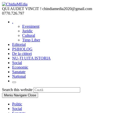
Skip
to
QUI AUDET VINCIT !
chindiamedia2020@gmail.com
content
0770.726.797
.
Eveniment
Juridic
Cultural
Timp Liber
Editorial
PSIHOLOG
De la cititori
NU-ȚI UITA ISTORIA
Social
Economic
Sanatate
Național
Toggle
website
Press
Search this website
search
Escape
Meniu Navigare
Close
to
close
Politic
the
Social
search