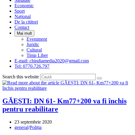
Sanatate
panel.
Economic
Sport
Național
De la cititori
Contact
Mai mult
Eveniment
Juridic
Cultural
Timp Liber
E-mail: chindiamedia2020@gmail.com
Tel: 0770.726.797
Search this website
GĂEȘTI: DN 61- Km77+200 va fi închis
pentru reabilitare
Post
23 septembrie 2020
published:
Post
general
/
Poliția
category: