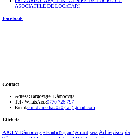
PRIMĂRIA GĂEȘTI: ÎNTÂLNIRE DE LUCRU CU
ASOCIAȚIILE DE LOCATARI
Facebook
Contact
Adresa:
Târgoviște, Dâmbovița
Opens
Tel / WhatsApp:
0770 726 797
in
Opens
Email:
chindiamedia2020 ( at ) gmail.com
your
in
application
your
Etichete
application
Anunt
Arhiepiscopia
AJOFM Dâmbovița
Alesandru Duțu
anaf
APIA