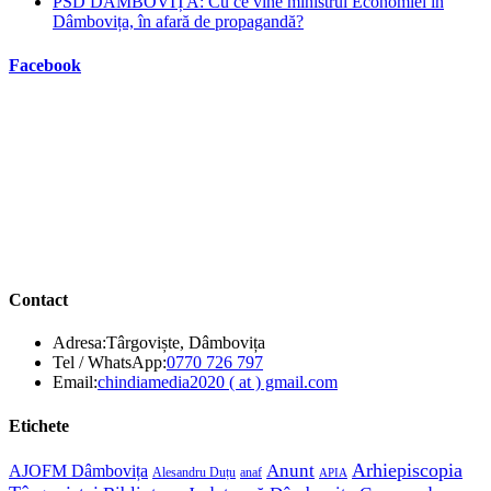
PSD DÂMBOVIȚA: Cu ce vine ministrul Economiei în
Dâmbovița, în afară de propagandă?
Facebook
Contact
Adresa:
Târgoviște, Dâmbovița
Opens
Tel / WhatsApp:
0770 726 797
in
Opens
Email:
chindiamedia2020 ( at ) gmail.com
your
in
application
your
Etichete
application
Anunt
Arhiepiscopia
AJOFM Dâmbovița
Alesandru Duțu
anaf
APIA