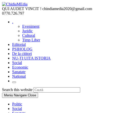
Skip
to
QUI AUDET VINCIT !
chindiamedia2020@gmail.com
content
0770.726.797
.
Eveniment
Juridic
Cultural
Timp Liber
Editorial
PSIHOLOG
De la cititori
NU-ȚI UITA ISTORIA
Social
Economic
Sanatate
Național
Toggle
website
Press
Search this website
search
Escape
Meniu Navigare
Close
to
close
Politic
the
Social
search