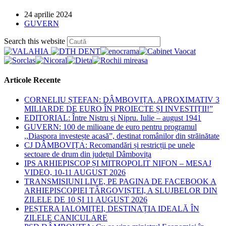
Post
24 aprilie 2024
published:
Post
GUVERN
category:
Press
Search this website
Escape
to
close
the
Articole Recente
search
panel.
CORNELIU ȘTEFAN: DÂMBOVIȚA. APROXIMATIV 3
MILIARDE DE EURO ÎN PROIECTE ȘI INVESTIȚII!”
EDITORIAL: Între Nistru şi Nipru. Iulie – august 1941
GUVERN: 100 de milioane de euro pentru programul
,,Diaspora investește acasă”, destinat românilor din străinătate
CJ DÂMBOVIȚA: Recomandări și restricții pe unele
sectoare de drum din județul Dâmbovița
IPS ARHIEPISCOP ȘI MITROPOLIT NIFON – MESAJ
VIDEO, 10-11 AUGUST 2026
TRANSMISIUNI LIVE, PE PAGINA DE FACEBOOK A
ARHIEPISCOPIEI TÂRGOVIȘTEI, A SLUJBELOR DIN
ZILELE DE 10 ȘI 11 AUGUST 2026
PEȘTERA IALOMIȚEI, DESTINAȚIA IDEALĂ ÎN
ZILELE CANICULARE