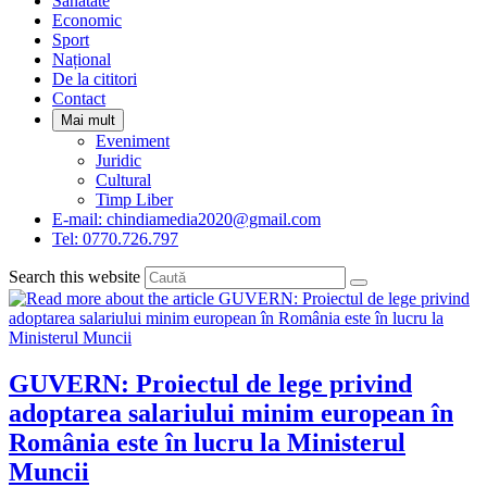
Sanatate
panel.
Economic
Sport
Național
De la cititori
Contact
Mai mult
Eveniment
Juridic
Cultural
Timp Liber
E-mail: chindiamedia2020@gmail.com
Tel: 0770.726.797
Search this website
GUVERN: Proiectul de lege privind
adoptarea salariului minim european în
România este în lucru la Ministerul
Muncii