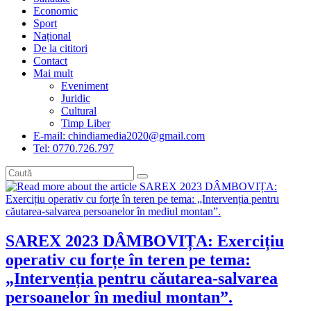
Economic
Sport
Național
De la cititori
Contact
Mai mult
Eveniment
Juridic
Cultural
Timp Liber
E-mail: chindiamedia2020@gmail.com
Tel: 0770.726.797
SAREX 2023 DÂMBOVIȚA: Exercițiu
operativ cu forțe în teren pe tema:
„Intervenția pentru căutarea-salvarea
persoanelor în mediul montan”.