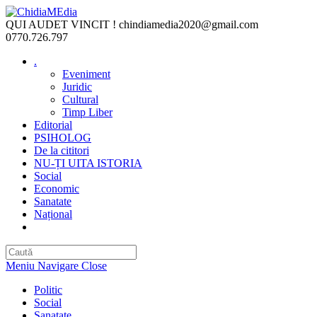
Skip
to
QUI AUDET VINCIT !
chindiamedia2020@gmail.com
content
0770.726.797
.
Eveniment
Juridic
Cultural
Timp Liber
Editorial
PSIHOLOG
De la cititori
NU-ȚI UITA ISTORIA
Social
Economic
Sanatate
Național
Toggle
website
search
Meniu Navigare
Close
Politic
Social
Sanatate