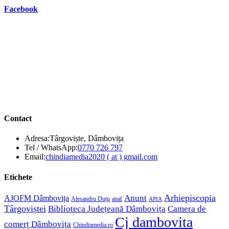
Facebook
Contact
Adresa:
Târgoviște, Dâmbovița
Opens
Tel / WhatsApp:
0770 726 797
in
Opens
Email:
chindiamedia2020 ( at ) gmail.com
your
in
application
your
Etichete
application
Anunt
Arhiepiscopia
AJOFM Dâmbovița
Alesandru Duțu
anaf
APIA
Târgoviștei
Biblioteca Județeană Dâmbovița
Camera de
Cj dambovita
comerț Dâmbovița
Chindiamedia.ro