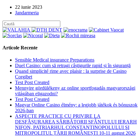
Post
22 iunie 2023
published:
Post
Jandarmeria
category:
Articole Recente
Sensible Medical insurance Preparations
Duel Casino: cum să retragi câștigurile rapid și în siguranță
Quand simplicité rime avec plaisir : la surprise de Casino
Corgibet
Test Post Created
Mennyire gördülékeny az online sportfogadás magyarországi
világában eligazodni?
Test Post Created
Magyar Online Casino élmény: a legjobb játékok és bónuszok
2026-ban
ASPECTE PRACTICE CU PRIVIRE LA
DESFĂȘURAREA SĂRBĂTORII SFÂNTULUI IERARH
NIFON, PATRIARHUL CONSTANTINOPOLULUI ŞI
MITROPOLITUL ȚĂRII ROMÂNEȘTI 10-11 august 2026