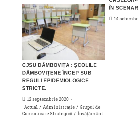
CASELOR-
ÎN SCENAR
Post
14 octombr
published:
CJSU DÂMBOVIȚA : ȘCOLILE
DÂMBOVIȚENE ÎNCEP SUB
REGULI EPIDEMIOLOGICE
STRICTE.
Post
12 septembrie 2020
published:
Post
Actual
/
Administrație
/
Grupul de
category:
Comunicare Strategică
/
Învățământ