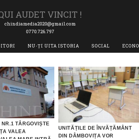
QUI AUDET VINCIT !
chindiamedia2020@gmail.com
0770.726.797
TITORI
NU-ȚI UITA ISTORIA
SOCIAL
ECON
 NR.1 TÂRGOVIȘTE
UNITĂȚILE DE ÎNVĂȚĂMÂNT
IȚA VALEA
DIN DÂMBOVIȚA VOR