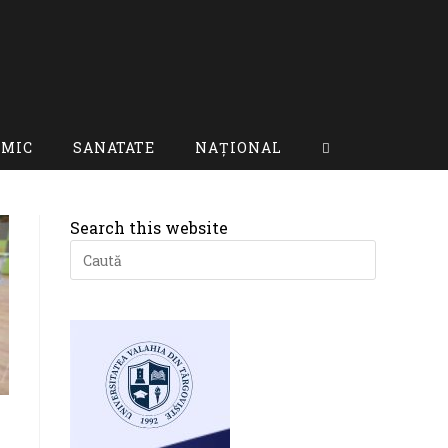
OMIC
SANATATE
NAȚIONAL
Toggle
website
Search this website
search
Press
Escape
to
close
the
search
panel.