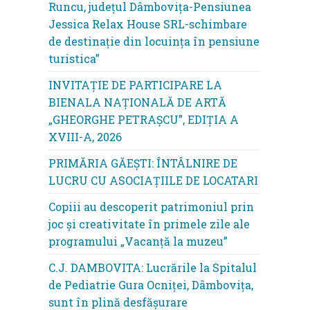
Runcu, județul Dâmbovița-Pensiunea
Jessica Relax House SRL-schimbare
de destinație din locuința în pensiune
turistica”
INVITAȚIE DE PARTICIPARE LA
BIENALA NAȚIONALĂ DE ARTĂ
„GHEORGHE PETRAȘCU”, EDIŢIA A
XVIII-A, 2026
PRIMĂRIA GĂEȘTI: ÎNTÂLNIRE DE
LUCRU CU ASOCIAȚIILE DE LOCATARI
Copiii au descoperit patrimoniul prin
joc și creativitate în primele zile ale
programului „Vacanță la muzeu”
C.J. DAMBOVITA: Lucrările la Spitalul
de Pediatrie Gura Ocniței, Dâmbovița,
sunt în plină desfășurare