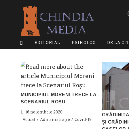
Skip
to
content
EDITORIAL
PSIHOLOG
DE LA CI
MUNICIPIUL MORENI TRECE LA
SCENARIUL ROȘU
Post
16 noiembrie 2020
GRĂDINIȚA
published:
Post
Actual
/
Administrație
/
Covid-19
ȘI GRĂDIN
category: