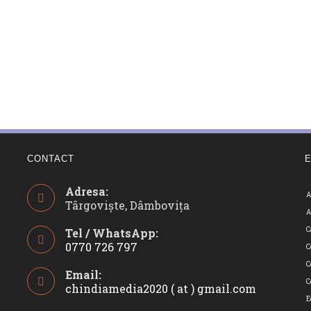
CONTACT
Adresa:
A
Târgoviște, Dâmbovița
A
C
Tel / WhatsApp:
0770 726 797
C
Opens
C
Email:
in
C
chindiamedia2020 ( at ) gmail.com
Opens
your
in
E
application