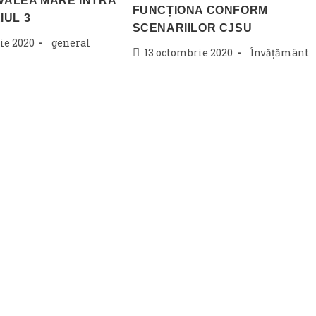
VALEA MARE INTRĂ
FUNCȚIONA CONFORM
IUL 3
SCENARIILOR CJSU
Post
ie 2020
general
Post
Post
13 octombrie 2020
Învățământ
category:
published:
category: