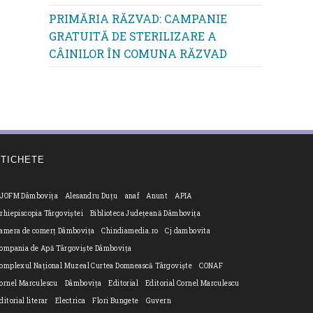
PRIMĂRIA RĂZVAD: CAMPANIE
GRATUITĂ DE STERILIZARE A
CÂINILOR ÎN COMUNA RĂZVAD
ETICHETE
JOFM Dâmbovița
Alesandru Duțu
anaf
Anunt
APIA
rhiepiscopia Târgoviștei
Biblioteca Județeană Dâmbovița
amera de comerț Dâmbovița
Chindiamedia.ro
Cj dambovita
ompania de Apă Târgoviște Dâmbovița
omplexul Național Muzeal Curtea Domnească Târgoviște
CONAF
ornel Marculescu
Dâmbovița
Editorial
Editorial Cornel Marculescu
ditorial literar
Electrica
Flori Bungete
Guvern