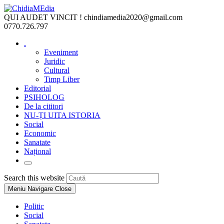
Skip
to
QUI AUDET VINCIT !
chindiamedia2020@gmail.com
content
0770.726.797
.
Eveniment
Juridic
Cultural
Timp Liber
Editorial
PSIHOLOG
De la cititori
NU-ȚI UITA ISTORIA
Social
Economic
Sanatate
Național
Toggle
website
Press
Search this website
search
Escape
Meniu Navigare
Close
to
close
Politic
the
Social
search