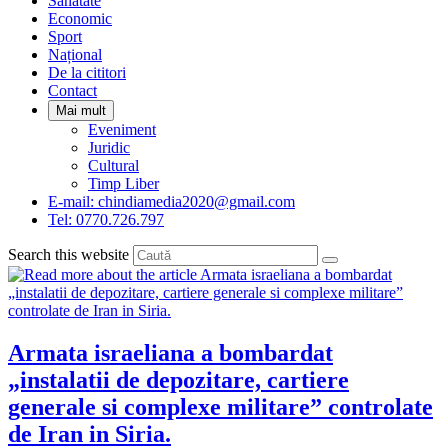
Sanatate
panel.
Economic
Sport
Național
De la cititori
Contact
Mai mult
Eveniment
Juridic
Cultural
Timp Liber
E-mail: chindiamedia2020@gmail.com
Tel: 0770.726.797
Search this website
Armata israeliana a bombardat
„instalatii de depozitare, cartiere
generale si complexe militare” controlate
de Iran in Siria.