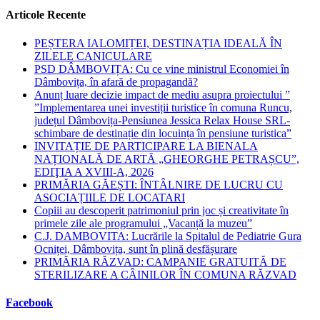
Articole Recente
PEȘTERA IALOMIȚEI, DESTINAȚIA IDEALĂ ÎN
ZILELE CANICULARE
PSD DÂMBOVIȚA: Cu ce vine ministrul Economiei în
Dâmbovița, în afară de propagandă?
Anunț luare decizie impact de mediu asupra proiectului ”
”Implementarea unei investiții turistice în comuna Runcu,
județul Dâmbovița-Pensiunea Jessica Relax House SRL-
schimbare de destinație din locuința în pensiune turistica”
INVITAȚIE DE PARTICIPARE LA BIENALA
NAȚIONALĂ DE ARTĂ „GHEORGHE PETRAȘCU”,
EDIŢIA A XVIII-A, 2026
PRIMĂRIA GĂEȘTI: ÎNTÂLNIRE DE LUCRU CU
ASOCIAȚIILE DE LOCATARI
Copiii au descoperit patrimoniul prin joc și creativitate în
primele zile ale programului „Vacanță la muzeu”
C.J. DAMBOVITA: Lucrările la Spitalul de Pediatrie Gura
Ocniței, Dâmbovița, sunt în plină desfășurare
PRIMĂRIA RĂZVAD: CAMPANIE GRATUITĂ DE
STERILIZARE A CÂINILOR ÎN COMUNA RĂZVAD
Facebook