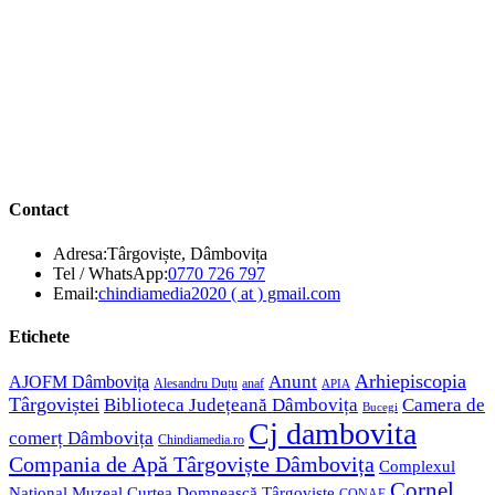
Contact
Adresa:
Târgoviște, Dâmbovița
Opens
Tel / WhatsApp:
0770 726 797
in
Opens
Email:
chindiamedia2020 ( at ) gmail.com
your
in
application
your
Etichete
application
Anunt
Arhiepiscopia
AJOFM Dâmbovița
Alesandru Duțu
anaf
APIA
Târgoviștei
Biblioteca Județeană Dâmbovița
Camera de
Bucegi
Cj dambovita
comerț Dâmbovița
Chindiamedia.ro
Compania de Apă Târgoviște Dâmbovița
Complexul
Cornel
Național Muzeal Curtea Domnească Târgoviște
CONAF