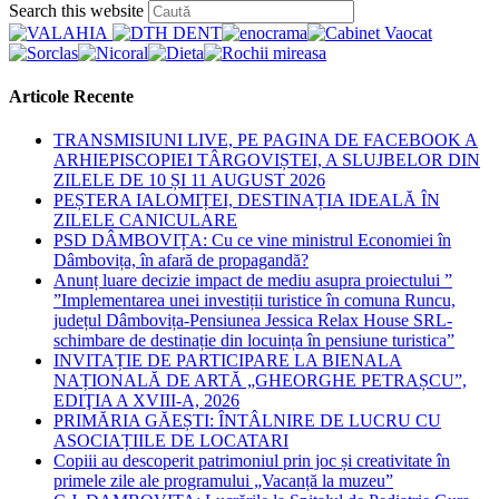
Press
Search this website
Escape
to
close
the
Articole Recente
search
panel.
TRANSMISIUNI LIVE, PE PAGINA DE FACEBOOK A
ARHIEPISCOPIEI TÂRGOVIȘTEI, A SLUJBELOR DIN
ZILELE DE 10 ȘI 11 AUGUST 2026
PEȘTERA IALOMIȚEI, DESTINAȚIA IDEALĂ ÎN
ZILELE CANICULARE
PSD DÂMBOVIȚA: Cu ce vine ministrul Economiei în
Dâmbovița, în afară de propagandă?
Anunț luare decizie impact de mediu asupra proiectului ”
”Implementarea unei investiții turistice în comuna Runcu,
județul Dâmbovița-Pensiunea Jessica Relax House SRL-
schimbare de destinație din locuința în pensiune turistica”
INVITAȚIE DE PARTICIPARE LA BIENALA
NAȚIONALĂ DE ARTĂ „GHEORGHE PETRAȘCU”,
EDIŢIA A XVIII-A, 2026
PRIMĂRIA GĂEȘTI: ÎNTÂLNIRE DE LUCRU CU
ASOCIAȚIILE DE LOCATARI
Copiii au descoperit patrimoniul prin joc și creativitate în
primele zile ale programului „Vacanță la muzeu”