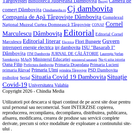
Târgoviștei
Biblioteca Județeană Dâmbovița
Camera de
Bucegi
Cj dambovita
comerț Dâmbovița
Chindiamedia.ro
Compania de Apă Târgoviște Dâmbovița
Complexul
Cornel
Național Muzeal Curtea Domnească Târgoviște
CONAF
Editorial
Dâmbovița
Marculescu
Editorial Cornel
Editorial literar
Guvern
Flori Bungete
Marculescu
Electrica
ISU "Basarab I"
intreruperi energie electrica
ipj dambovita
Dâmbovița
JURNAL DE CĂLĂTORIE
Laurențiu Ștefan
ITM Dambovita
Ministerul Educației
MApN
Szemkovics
Nu-ți uita istoria
ministerul sanatatii
Oana Filip
Primaria Lucieni
Primaria Dragodana
Prefectura dambovita
Primaria Ulmi
primaria Răzvad
PSD Dambovita
primăria Târgoviște
Situație
Situatia Covid 19 Dambovita
psiholog
Serial
Covid-19
Universitatea Valahia
Copyright 2026 - Chindia Media
Utilizatorii pot descarca si tipari continut de pe acest site doar pentru
uzul personal sau necomercial. Sunt INTERZISE copierea,
reproducerea, recompilarea, decompilarea, distribuirea, publicarea,
afisarea, modificarea, crearea de produse sau servicii complete
derivate, precum si orice modalitate de exploatare a continutului site-
ului .