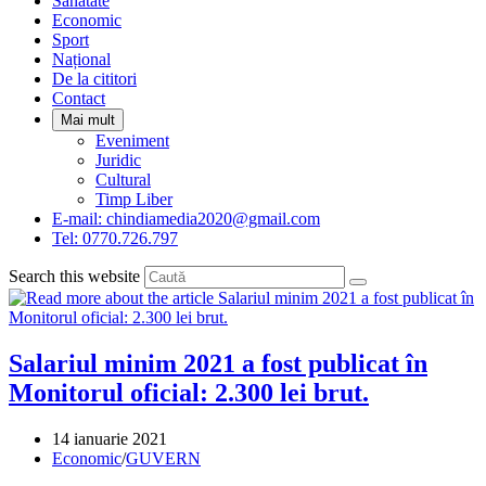
Sanatate
panel.
Economic
Sport
Național
De la cititori
Contact
Mai mult
Eveniment
Juridic
Cultural
Timp Liber
E-mail: chindiamedia2020@gmail.com
Tel: 0770.726.797
Search this website
Salariul minim 2021 a fost publicat în
Monitorul oficial: 2.300 lei brut.
Post
14 ianuarie 2021
published:
Post
Economic
/
GUVERN
category: