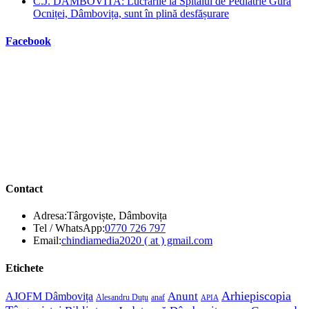
C.J. DAMBOVITA: Lucrările la Spitalul de Pediatrie Gura
Ocniței, Dâmbovița, sunt în plină desfășurare
Facebook
Contact
Adresa:
Târgoviște, Dâmbovița
Opens
Tel / WhatsApp:
0770 726 797
in
Opens
Email:
chindiamedia2020 ( at ) gmail.com
your
in
application
your
Etichete
application
Anunt
Arhiepiscopia
AJOFM Dâmbovița
Alesandru Duțu
anaf
APIA