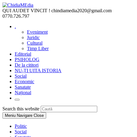
Skip
to
QUI AUDET VINCIT !
chindiamedia2020@gmail.com
content
0770.726.797
.
Eveniment
Juridic
Cultural
Timp Liber
Editorial
PSIHOLOG
De la cititori
NU-ȚI UITA ISTORIA
Social
Economic
Sanatate
Național
Toggle
website
Press
Search this website
search
Escape
Meniu Navigare
Close
to
close
Politic
the
Social
search