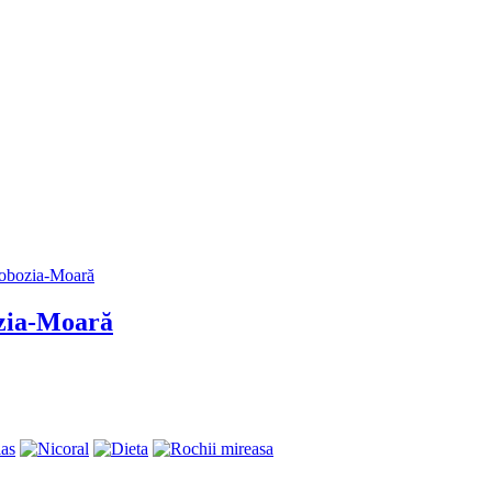
ozia-Moară