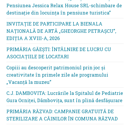
Pensiunea Jessica Relax House SRL-schimbare de
destinație din locuința în pensiune turistica”
INVITAȚIE DE PARTICIPARE LA BIENALA
NAȚIONALĂ DE ARTĂ „GHEORGHE PETRAȘCU”,
EDIŢIA A XVIII-A, 2026
PRIMĂRIA GĂEȘTI: ÎNTÂLNIRE DE LUCRU CU
ASOCIAȚIILE DE LOCATARI
Copiii au descoperit patrimoniul prin joc și
creativitate în primele zile ale programului
„Vacanță la muzeu”
C.J. DAMBOVITA: Lucrările la Spitalul de Pediatrie
Gura Ocniței, Dâmbovița, sunt în plină desfășurare
PRIMĂRIA RĂZVAD: CAMPANIE GRATUITĂ DE
STERILIZARE A CÂINILOR ÎN COMUNA RĂZVAD