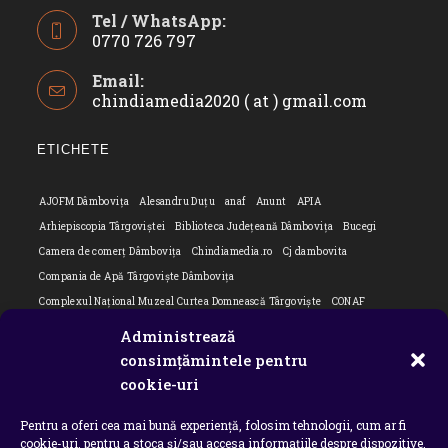
Tel / WhatsApp:
0770 726 797
Opens
Email:
in
chindiamedia2020 ( at ) gmail.com
Opens
your
in
application
your
ETICHETE
applicatio
AJOFM Dâmbovița
Alesandru Duțu
anaf
Anunt
APIA
Arhiepiscopia Târgoviștei
Biblioteca Județeană Dâmbovița
Bucegi
Camera de comerț Dâmbovița
Chindiamedia.ro
Cj dambovita
Compania de Apă Târgoviște Dâmbovița
Complexul Național Muzeal Curtea Domnească Târgoviște
CONAF
Cornel Marculescu
Dâmbovița
Editorial
Editorial Cornel Marculescu
Administrează
Editorial literar
Electrica
Flori Bungete
Guvern
consimțămintele pentru
intreruperi energie electrica
ipj dambovita
ISU "Basarab I" Dâmbovița
cookie-uri
ITM Dambovita
JURNAL DE CĂLĂTORIE
Laurențiu Ștefan Szemkovics
Pentru a oferi cea mai bună experiență, folosim tehnologii, cum ar fi
MApN
Ministerul Educației
ministerul sanatatii
Nu-ți uita istoria
cookie-uri, pentru a stoca și/sau accesa informațiile despre dispozitive.