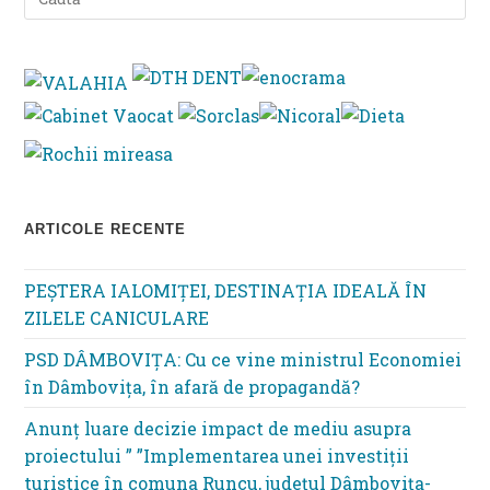
Es
to
clo
th
se
pan
ARTICOLE RECENTE
PEȘTERA IALOMIȚEI, DESTINAȚIA IDEALĂ ÎN
ZILELE CANICULARE
PSD DÂMBOVIȚA: Cu ce vine ministrul Economiei
în Dâmbovița, în afară de propagandă?
Anunț luare decizie impact de mediu asupra
proiectului ” ”Implementarea unei investiții
turistice în comuna Runcu, județul Dâmbovița-