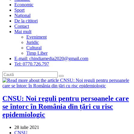
Economic
Sport
Național
De la cititori
Contact
Mai mult
Eveniment
Juridic
Cultural
Timp Liber
E-mail: chindiamedia2020@gmail.com
Tel: 0770.726.797
CNSU: Noi reguli pentru persoanele care
se întorc în România din țări cu risc
epidemiologic
Post
28 iulie 2021
published:
Post
CNSU