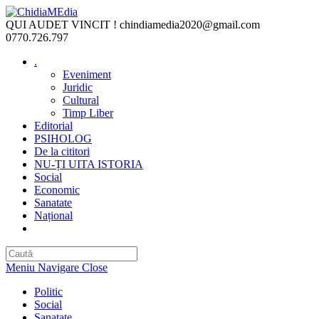
Skip
to
QUI AUDET VINCIT !
chindiamedia2020@gmail.com
content
0770.726.797
.
Eveniment
Juridic
Cultural
Timp Liber
Editorial
PSIHOLOG
De la cititori
NU-ȚI UITA ISTORIA
Social
Economic
Sanatate
Național
Toggle
website
search
Meniu Navigare
Close
Politic
Social
Sanatate