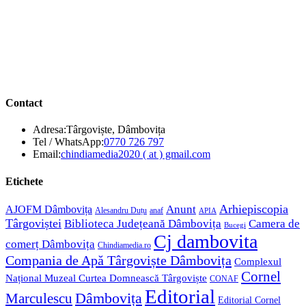
Contact
Adresa:
Târgoviște, Dâmbovița
Opens
Tel / WhatsApp:
0770 726 797
in
Opens
Email:
chindiamedia2020 ( at ) gmail.com
your
in
application
your
Etichete
application
Anunt
Arhiepiscopia
AJOFM Dâmbovița
Alesandru Duțu
anaf
APIA
Târgoviștei
Biblioteca Județeană Dâmbovița
Camera de
Bucegi
Cj dambovita
comerț Dâmbovița
Chindiamedia.ro
Compania de Apă Târgoviște Dâmbovița
Complexul
Cornel
Național Muzeal Curtea Domnească Târgoviște
CONAF
Editorial
Dâmbovița
Marculescu
Editorial Cornel