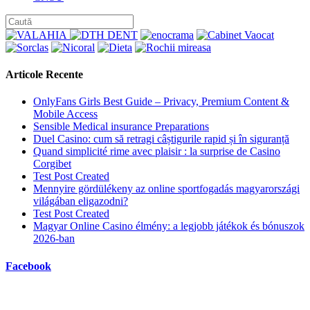
category:
Articole Recente
OnlyFans Girls Best Guide – Privacy, Premium Content &
Mobile Access
Sensible Medical insurance Preparations
Duel Casino: cum să retragi câștigurile rapid și în siguranță
Quand simplicité rime avec plaisir : la surprise de Casino
Corgibet
Test Post Created
Mennyire gördülékeny az online sportfogadás magyarországi
világában eligazodni?
Test Post Created
Magyar Online Casino élmény: a legjobb játékok és bónuszok
2026-ban
Facebook