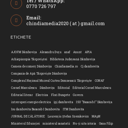
Tel / WhatsApp:
0770 726 797
Opens
Email:
in
chindiamedia2020 ( at ) gmail.com
Opens
your
in
application
your
ETICHETE
applicatio
AJOFM Dâmbovița
Alesandru Duțu
anaf
Anunt
APIA
Arhiepiscopia Târgoviștei
Biblioteca Județeană Dâmbovița
Camera de comerț Dâmbovița
Chindiamedia.ro
Cj dambovita
Compania de Apă Târgoviște Dâmbovița
Complexul Național Muzeal Curtea Domnească Târgoviște
CONAF
Cornel Marculescu
Dâmbovița
Editorial
Editorial Cornel Marculescu
Editorial literar
Electrica
Flori Bungete
Guvern
intreruperi energie electrica
ipj dambovita
ISU "Basarab I" Dâmbovița
Isu dambovita Basarab I Dambovita
ITM Dambovita
JURNAL DE CĂLĂTORIE
Laurențiu Ștefan Szemkovics
MApN
Ministerul Educației
ministerul sanatatii
Nu-ți uita istoria
Oana Filip