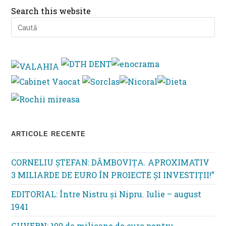
Search this website
Pre
Es
to
clo
th
se
pan
ARTICOLE RECENTE
CORNELIU ȘTEFAN: DÂMBOVIȚA. APROXIMATIV
3 MILIARDE DE EURO ÎN PROIECTE ȘI INVESTIȚII!”
EDITORIAL: Între Nistru şi Nipru. Iulie – august
1941
GUVERN: 100 de milioane de euro pentru