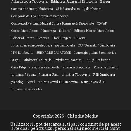
Arhiepiscopia Târgoviștei
Biblioteca Județeană Dâmbovița
Bucegi
Camera de comerț Dâmbovița
Chindiamedia.ro
Cj dambovita
Compania de Apă Târgoviște Dâmbovița
Complexul Național Muzeal Curtea Domnească Târgoviște
CONAF
Cornel Marculescu
Dâmbovița
Editorial
Editorial Cornel Marculescu
Editorial literar
Electrica
Flori Bungete
Guvern
intreruperi energie electrica
ipj dambovita
ISU "Basarab I" Dâmbovița
ITM Dambovita
JURNAL DE CĂLĂTORIE
Laurențiu Ștefan Szemkovics
MApN
Ministerul Educației
ministerul sanatatii
Nu-ți uita istoria
Oana Filip
Prefectura dambovita
Primaria Dragodana
Primaria Lucieni
primaria Răzvad
Primaria Ulmi
primăria Târgoviște
PSD Dambovita
psiholog
Serial
Situatia Covid 19 Dambovita
Situație Covid-19
Universitatea Valahia
Copyright 2026 - Chindia Media
Utilizatorii pot descarca si tipari continut de pe acest
site doar pentru uzul personal sau necomercial. Sunt