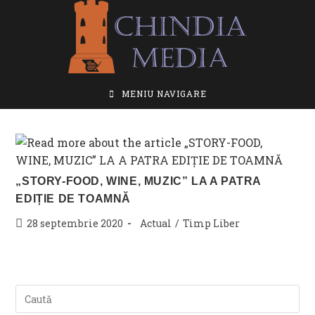
Skip
to
content
MENIU NAVIGARE
„STORY-FOOD, WINE, MUZIC” LA A PATRA
EDIȚIE DE TOAMNĂ
Post
Post
28 septembrie 2020
Actual
/
Timp Liber
published:
category: