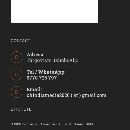
CONTACT
Adresa:
Târgoviște, Dâmbovița
Tel / WhatsApp:
0770 726 797
Opens
Email:
in
chindiamedia2020 ( at ) gmail.com
Opens
your
in
application
your
ETICHETE
applicatio
AJOFM Dâmbovița
Alesandru Duțu
anaf
Anunt
APIA