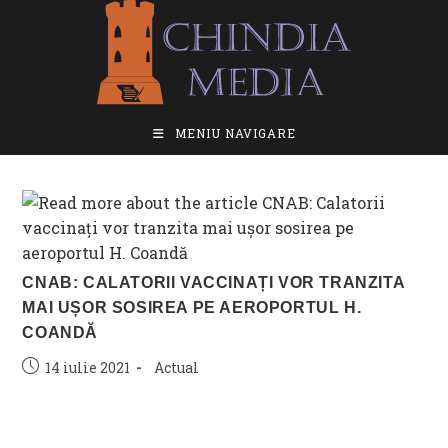
Skip
to
content
MENIU NAVIGARE
CNAB: CALATORII VACCINAȚI VOR TRANZITA
MAI UȘOR SOSIREA PE AEROPORTUL H.
COANDĂ
Post
Post
14 iulie 2021
Actual
published:
category: