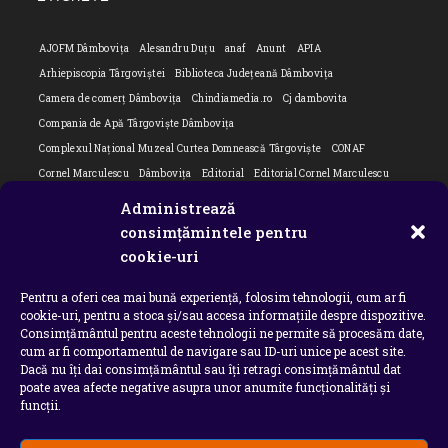
applicatio
AJOFM Dâmbovița
Alesandru Duțu
anaf
Anunt
APIA
Arhiepiscopia Târgoviștei
Biblioteca Județeană Dâmbovița
Camera de comerț Dâmbovița
Chindiamedia.ro
Cj dambovita
Compania de Apă Târgoviște Dâmbovița
Complexul Național Muzeal Curtea Domnească Târgoviște
CONAF
Cornel Marculescu
Dâmbovița
Editorial
Editorial Cornel Marculescu
Editorial literar
Electrica
Flori Bungete
Guvern
Administrează
intreruperi energie electrica
ipj dambovita
ISU "Basarab I" Dâmbovița
consimțămintele pentru
Isu dambovita Basarab I Dambovita
ITM Dambovita
cookie-uri
JURNAL DE CĂLĂTORIE
Laurențiu Ștefan Szemkovics
MApN
Pentru a oferi cea mai bună experiență, folosim tehnologii, cum ar fi
Ministerul Educației
ministerul sanatatii
Nu-ți uita istoria
Oana Filip
cookie-uri, pentru a stoca și/sau accesa informațiile despre dispozitive.
Prefectura dambovita
Primaria Dragodana
Primaria Lucieni
Consimțământul pentru aceste tehnologii ne permite să procesăm date,
primaria Răzvad
Primaria Ulmi
primăria Târgoviște
PSD Dambovita
cum ar fi comportamentul de navigare sau ID-uri unice pe acest site.
Dacă nu îți dai consimțământul sau îți retragi consimțământul dat
psiholog
Serial
Situatia Covid 19 Dambovita
Situație Covid-19
poate avea afecte negative asupra unor anumite funcționalități și
Universitatea Valahia
funcții.