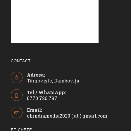
CONTACT
Adresa:
Târgoviște, Dâmbovița
Tel / WhatsApp:
0770 726 797
Opens
Email:
in
chindiamedia2020 ( at ) gmail.com
Opens
your
in
application
your
ETICHETE