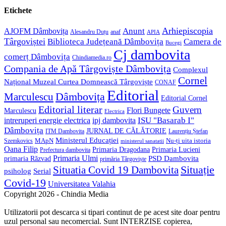
application
your
Etichete
application
Anunt
Arhiepiscopia
AJOFM Dâmbovița
Alesandru Duțu
anaf
APIA
Târgoviștei
Biblioteca Județeană Dâmbovița
Camera de
Bucegi
Cj dambovita
comerț Dâmbovița
Chindiamedia.ro
Compania de Apă Târgoviște Dâmbovița
Complexul
Cornel
Național Muzeal Curtea Domnească Târgoviște
CONAF
Editorial
Dâmbovița
Marculescu
Editorial Cornel
Editorial literar
Guvern
Flori Bungete
Marculescu
Electrica
ISU "Basarab I"
intreruperi energie electrica
ipj dambovita
Dâmbovița
JURNAL DE CĂLĂTORIE
Laurențiu Ștefan
ITM Dambovita
Ministerul Educației
MApN
Szemkovics
Nu-ți uita istoria
ministerul sanatatii
Oana Filip
Primaria Lucieni
Primaria Dragodana
Prefectura dambovita
Primaria Ulmi
primaria Răzvad
PSD Dambovita
primăria Târgoviște
Situație
Situatia Covid 19 Dambovita
psiholog
Serial
Covid-19
Universitatea Valahia
Copyright 2026 - Chindia Media
Utilizatorii pot descarca si tipari continut de pe acest site doar pentru
uzul personal sau necomercial. Sunt INTERZISE copierea,