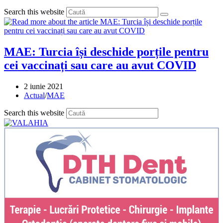
Search this website
MAE: Turcia își deschide porțile pentru
cei vaccinați sau care au avut COVID
Post
2 iunie 2021
published:
Post
Actual
/
MAE
category:
Press
Search this website
Escape
to
close
the
search
panel.