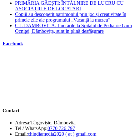
PRIMĂRIA GĂEȘTI: ÎNTÂLNIRE DE LUCRU CU
ASOCIAȚIILE DE LOCATARI
Copiii au descoperit patrimoniul prin joc și creativitate în
primele zile ale programului „Vacanță la muzeu”
C.J. DAMBOVITA: Lucrările la Spitalul de Pediatrie Gura
Ocniței, Dâmbovița, sunt în plină desfășurare
Facebook
Contact
Adresa:
Târgoviște, Dâmbovița
Opens
Tel / WhatsApp:
0770 726 797
in
Opens
Email:
chindiamedia2020 ( at ) gmail.com
your
in