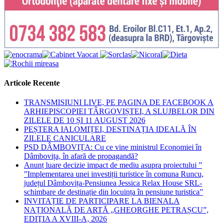
Articole Recente
TRANSMISIUNI LIVE, PE PAGINA DE FACEBOOK A
ARHIEPISCOPIEI TÂRGOVIȘTEI, A SLUJBELOR DIN
ZILELE DE 10 ȘI 11 AUGUST 2026
PEȘTERA IALOMIȚEI, DESTINAȚIA IDEALĂ ÎN
ZILELE CANICULARE
PSD DÂMBOVIȚA: Cu ce vine ministrul Economiei în
Dâmbovița, în afară de propagandă?
Anunț luare decizie impact de mediu asupra proiectului ”
”Implementarea unei investiții turistice în comuna Runcu,
județul Dâmbovița-Pensiunea Jessica Relax House SRL-
schimbare de destinație din locuința în pensiune turistica”
INVITAȚIE DE PARTICIPARE LA BIENALA
NAȚIONALĂ DE ARTĂ „GHEORGHE PETRAȘCU”,
EDIŢIA A XVIII-A, 2026