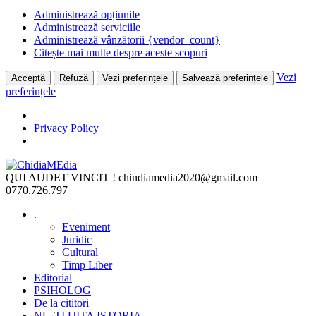
Administrează opțiunile
Administrează serviciile
Administrează vânzătorii {vendor_count}
Citește mai multe despre aceste scopuri
Vezi
Acceptă
Refuză
Vezi preferințele
Salvează preferințele
preferințele
Privacy Policy
Skip
to
QUI AUDET VINCIT !
chindiamedia2020@gmail.com
content
0770.726.797
.
Eveniment
Juridic
Cultural
Timp Liber
Editorial
PSIHOLOG
De la cititori
NU-ȚI UITA ISTORIA