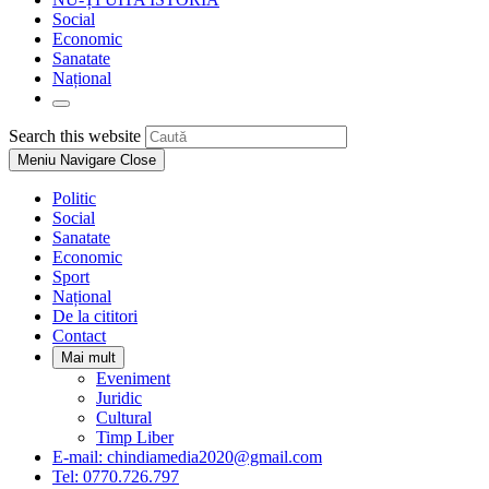
Social
Economic
Sanatate
Național
Toggle
website
Press
Search this website
search
Escape
Meniu Navigare
Close
to
close
Politic
the
Social
search
Sanatate
panel.
Economic
Sport
Național
De la cititori
Contact
Mai mult
Eveniment
Juridic
Cultural
Timp Liber
E-mail: chindiamedia2020@gmail.com
Tel: 0770.726.797