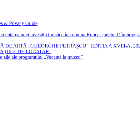
es & Privacy Guide
lementarea unei investiții turistice în comuna Runcu, județul Dâmboviț
 DE ARTĂ „GHEORGHE PETRAȘCU”, EDIŢIA A XVIII-A, 20
AȚIILE DE LOCATARI
mele zile ale programului „Vacanță la muzeu”