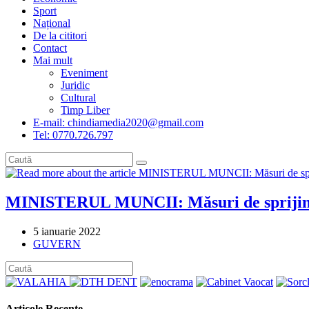
Sport
Național
De la cititori
Contact
Mai mult
Eveniment
Juridic
Cultural
Timp Liber
E-mail: chindiamedia2020@gmail.com
Tel: 0770.726.797
MINISTERUL MUNCII: Măsuri de sprijin pe
Post
5 ianuarie 2022
published:
Post
GUVERN
category:
Articole Recente