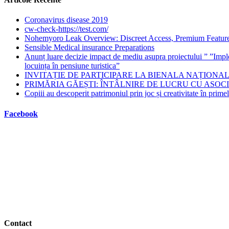
Coronavirus disease 2019
cw-check-https://test.com/
Nohemyoro Leak Overview: Discreet Access, Premium Featur
Sensible Medical insurance Preparations
Anunț luare decizie impact de mediu asupra proiectului ” ”Imp
locuința în pensiune turistica”
INVITAȚIE DE PARTICIPARE LA BIENALA NAȚIONALĂ
PRIMĂRIA GĂEȘTI: ÎNTÂLNIRE DE LUCRU CU ASOCI
Copiii au descoperit patrimoniul prin joc și creativitate în pri
Facebook
Contact