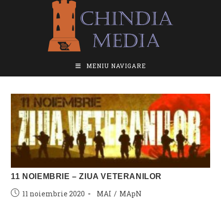
Skip
to
content
MENIU NAVIGARE
11 NOIEMBRIE – ZIUA VETERANILOR
Post
Post
11 noiembrie 2020
MAI
/
MApN
published:
category: