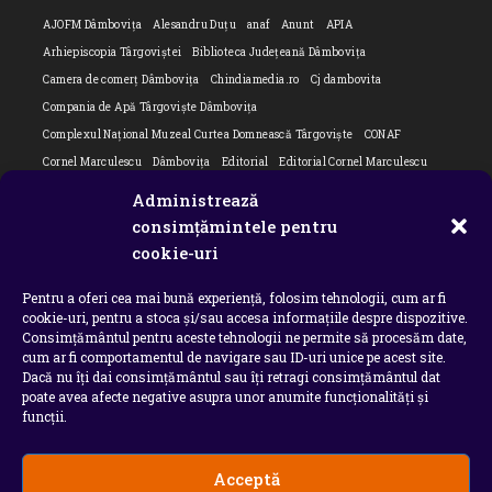
AJOFM Dâmbovița
Alesandru Duțu
anaf
Anunt
APIA
Arhiepiscopia Târgoviștei
Biblioteca Județeană Dâmbovița
Camera de comerț Dâmbovița
Chindiamedia.ro
Cj dambovita
Compania de Apă Târgoviște Dâmbovița
Complexul Național Muzeal Curtea Domnească Târgoviște
CONAF
Cornel Marculescu
Dâmbovița
Editorial
Editorial Cornel Marculescu
Editorial literar
Electrica
Flori Bungete
Guvern
Administrează
intreruperi energie electrica
ipj dambovita
ISU "Basarab I" Dâmbovița
consimțămintele pentru
Isu dambovita Basarab I Dambovita
ITM Dambovita
cookie-uri
JURNAL DE CĂLĂTORIE
Laurențiu Ștefan Szemkovics
MApN
Pentru a oferi cea mai bună experiență, folosim tehnologii, cum ar fi
Ministerul Educației
ministerul sanatatii
Nu-ți uita istoria
Oana Filip
cookie-uri, pentru a stoca și/sau accesa informațiile despre dispozitive.
Prefectura dambovita
Primaria Dragodana
Primaria Lucieni
Consimțământul pentru aceste tehnologii ne permite să procesăm date,
primaria Răzvad
Primaria Ulmi
primăria Târgoviște
PSD Dambovita
cum ar fi comportamentul de navigare sau ID-uri unice pe acest site.
Dacă nu îți dai consimțământul sau îți retragi consimțământul dat
psiholog
Serial
Situatia Covid 19 Dambovita
Situație Covid-19
poate avea afecte negative asupra unor anumite funcționalități și
Universitatea Valahia
funcții.
Acceptă