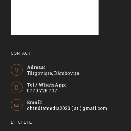
CONTACT
Adresa:
Târgoviște, Dâmbovița
Tel / WhatsApp:
0770 726 797
Opens
Email:
in
chindiamedia2020 ( at ) gmail.com
Opens
your
in
application
your
ETICHETE
applicatio