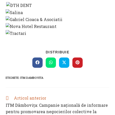
SHARE
DISTRIBUIE
THIS
CONTENT
Opens
Opens
Opens
Opens
in
in
in
in
a
a
a
a
new
new
new
new
ETICHETE
:
ITM DAMBOVITA
window
window
window
window
Articol anterior
READ
MORE
ITM Dâmbovița: Campanie națională de informare
ARTICLES
pentru promovarea negocierilor colective la