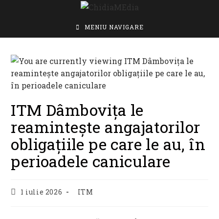
Skip
to
content
MENIU NAVIGARE
ITM Dâmbovița le
reamintește angajatorilor
obligațiile pe care le au, în
perioadele caniculare
Post
Post
1 iulie 2026
ITM
published:
category: