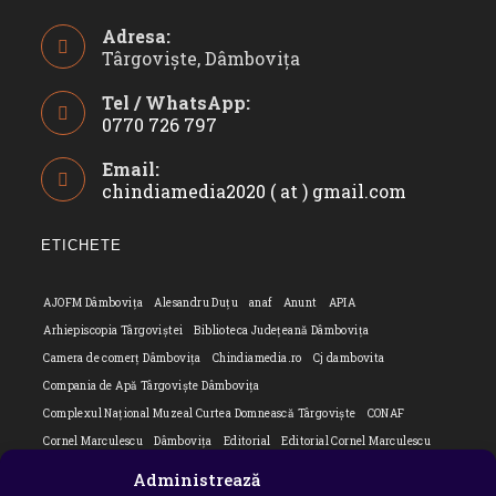
Adresa:
Târgoviște, Dâmbovița
Tel / WhatsApp:
0770 726 797
Opens
Email:
in
chindiamedia2020 ( at ) gmail.com
Opens
your
in
application
your
ETICHETE
applicatio
AJOFM Dâmbovița
Alesandru Duțu
anaf
Anunt
APIA
Arhiepiscopia Târgoviștei
Biblioteca Județeană Dâmbovița
Camera de comerț Dâmbovița
Chindiamedia.ro
Cj dambovita
Compania de Apă Târgoviște Dâmbovița
Complexul Național Muzeal Curtea Domnească Târgoviște
CONAF
Cornel Marculescu
Dâmbovița
Editorial
Editorial Cornel Marculescu
Editorial literar
Electrica
Flori Bungete
Guvern
Administrează