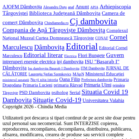
Anunt
Arhiepiscopia
AJOFM Dâmbovița
Alesandru Duțu
anaf
APIA
Târgoviștei
Biblioteca Județeană Dâmbovița
Camera de
Cj dambovita
comerț Dâmbovița
Chindiamedia.ro
Compania de Apă Târgoviște Dâmbovița
Complexul
Cornel
Național Muzeal Curtea Domnească Târgoviște
CONAF
Editorial
Dâmbovița
Marculescu
Editorial Cornel
Editorial literar
Guvern
Flori Bungete
Marculescu
Electrica
ISU "Basarab I"
intreruperi energie electrica
ipj dambovita
Dâmbovița
JURNAL DE
ITM Dambovita
Isu dambovita Basarab I Dambovita
Ministerul Educației
CĂLĂTORIE
MApN
Laurențiu Ștefan Szemkovics
Oana Filip
Primaria
Nu-ți uita istoria
ministerul sanatatii
Prefectura dambovita
Primaria Ulmi
Primaria Lucieni
primaria Răzvad
Dragodana
primăria
Situatia Covid 19
psiholog
PSD Dambovita
Serial
Târgoviște
Situație Covid-19
Dambovita
Universitatea Valahia
Copyright 2026 - Chindia Media
Utilizatorii pot descarca si tipari continut de pe acest site doar pentru
uzul personal sau necomercial. Sunt INTERZISE copierea,
reproducerea, recompilarea, decompilarea, distribuirea, publicarea,
afisarea, modificarea, crearea de produse sau servicii complete