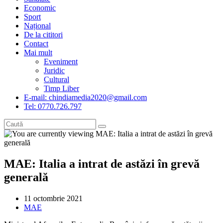
Economic
Sport
Național
De la cititori
Contact
Mai mult
Eveniment
Juridic
Cultural
Timp Liber
E-mail: chindiamedia2020@gmail.com
Tel: 0770.726.797
MAE: Italia a intrat de astăzi în grevă
generală
Post
11 octombrie 2021
published:
Post
MAE
category: