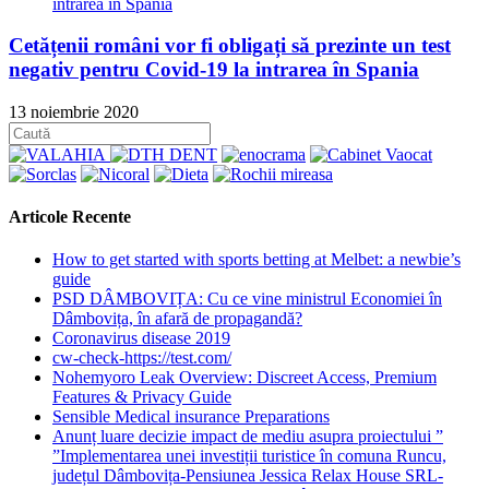
Cetățenii români vor fi obligați să prezinte un test
negativ pentru Covid-19 la intrarea în Spania
13 noiembrie 2020
Articole Recente
How to get started with sports betting at Melbet: a newbie’s
guide
PSD DÂMBOVIȚA: Cu ce vine ministrul Economiei în
Dâmbovița, în afară de propagandă?
Coronavirus disease 2019
cw-check-https://test.com/
Nohemyoro Leak Overview: Discreet Access, Premium
Features & Privacy Guide
Sensible Medical insurance Preparations
Anunț luare decizie impact de mediu asupra proiectului ”
”Implementarea unei investiții turistice în comuna Runcu,
județul Dâmbovița-Pensiunea Jessica Relax House SRL-