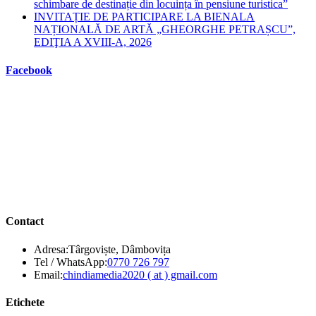
schimbare de destinație din locuința în pensiune turistica”
INVITAȚIE DE PARTICIPARE LA BIENALA
NAȚIONALĂ DE ARTĂ „GHEORGHE PETRAȘCU”,
EDIŢIA A XVIII-A, 2026
Facebook
Contact
Adresa:
Târgoviște, Dâmbovița
Opens
Tel / WhatsApp:
0770 726 797
in
Opens
Email:
chindiamedia2020 ( at ) gmail.com
your
in
application
your
Etichete
application