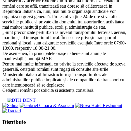
Ministerul Afacerilor Externe din România informează cetățenii
români care se află, tranzitează sau doresc să călătorească în
Republica Italiană că, luni, mai multe organizații sindicale vor
organiza o grevă generală. Protestul va ține 24 de ore și va afecta
serviciile publice și private din domeniul transporturilor, activitatea
mai multor instituții publice, școli și administrația de stat.
„Sunt preconizate perturbări la nivelul transportului feroviar, aerian,
maritim și al transportului local. În ceea ce privește transportul
regional și local, sunt asigurate serviciile esențiale între orele 07:00-
10:00, respectiv 18:00-21:00.
De asemenea, în principalele orașe italiene sunt anunțate
manifestații”, anunță MAE.
Pentru mai multe informații cu privire la serviciile afectate de greva
generală, cetățenii români sunt rugați să consulte site-urile
Ministerului italian al Infrastructurii și Transporturilor, ale
administrațiilor publice implicate și ale companiilor de transport cu
care intenționează să se deplaseze.
Cetățenii români pot solicita și asistență consulară.
Share
Distribuie
this