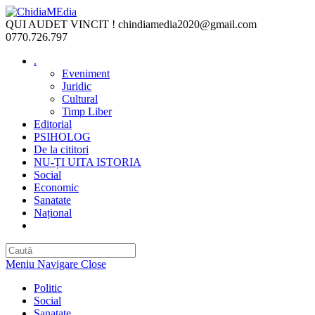
Skip
to
QUI AUDET VINCIT !
chindiamedia2020@gmail.com
content
0770.726.797
.
Eveniment
Juridic
Cultural
Timp Liber
Editorial
PSIHOLOG
De la cititori
NU-ȚI UITA ISTORIA
Social
Economic
Sanatate
Național
Toggle
website
search
Meniu Navigare
Close
Politic
Social
Sanatate