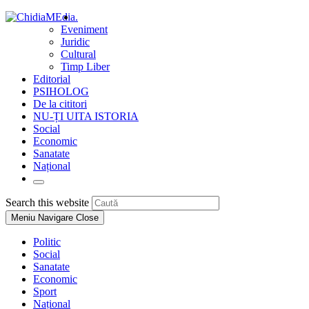
Skip
.
to
Eveniment
content
Juridic
Cultural
Timp Liber
Editorial
PSIHOLOG
De la cititori
NU-ȚI UITA ISTORIA
Social
Economic
Sanatate
Național
Toggle
website
Press
Search this website
search
Escape
Meniu Navigare
Close
to
close
Politic
the
Social
search
Sanatate
panel.
Economic
Sport
Național