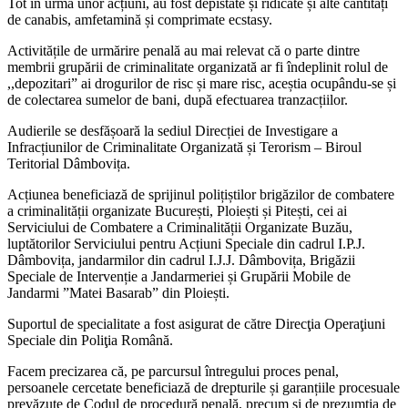
Tot în urma unor acțiuni, au fost depistate și ridicate și alte cantități
de canabis, amfetamină și comprimate ecstasy.
Activitățile de urmărire penală au mai relevat că o parte dintre
membrii grupării de criminalitate organizată ar fi îndeplinit rolul de
,,depozitari” ai drogurilor de risc și mare risc, aceștia ocupându-se și
de colectarea sumelor de bani, după efectuarea tranzacțiilor.
Audierile se desfășoară la sediul Direcției de Investigare a
Infracțiunilor de Criminalitate Organizată și Terorism – Biroul
Teritorial Dâmbovița.
Acțiunea beneficiază de sprijinul polițiștilor brigăzilor de combatere
a criminalității organizate București, Ploiești și Pitești, cei ai
Serviciului de Combatere a Criminalității Organizate Buzău,
luptătorilor Serviciului pentru Acțiuni Speciale din cadrul I.P.J.
Dâmbovița, jandarmilor din cadrul I.J.J. Dâmbovița, Brigăzii
Speciale de Intervenție a Jandarmeriei și Grupării Mobile de
Jandarmi ”Matei Basarab” din Ploiești.
Suportul de specialitate a fost asigurat de către Direcţia Operaţiuni
Speciale din Poliţia Română.
Facem precizarea că, pe parcursul întregului proces penal,
persoanele cercetate beneficiază de drepturile și garanțiile procesuale
prevăzute de Codul de procedură penală, precum și de prezumția de