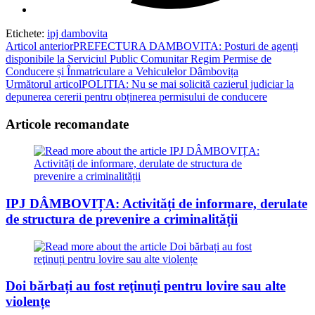
Etichete
:
ipj dambovita
Read
Articol anterior
PREFECTURA DAMBOVITA: Posturi de agenți
disponibile la Serviciul Public Comunitar Regim Permise de
more
Conducere și Înmatriculare a Vehiculelor Dâmbovița
articles
Următorul articol
POLITIA: Nu se mai solicită cazierul judiciar la
depunerea cererii pentru obținerea permisului de conducere
Articole recomandate
IPJ DÂMBOVIȚA: Activități de informare, derulate
de structura de prevenire a criminalității
Doi bărbați au fost reţinuți pentru lovire sau alte
violențe