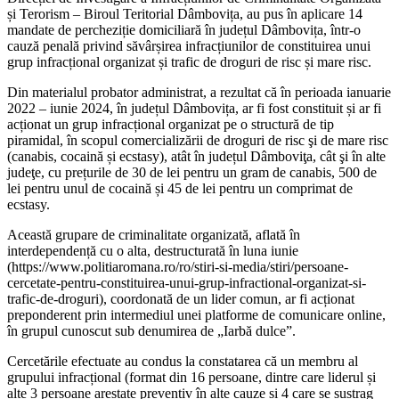
și Terorism – Biroul Teritorial Dâmbovița, au pus în aplicare 14
mandate de percheziție domiciliară în județul Dâmbovița, într-o
cauză penală privind săvârșirea infracțiunilor de constituirea unui
grup infracțional organizat și trafic de droguri de risc și mare risc.
Din materialul probator administrat, a rezultat că în perioada ianuarie
2022 – iunie 2024, în județul Dâmbovița, ar fi fost constituit și ar fi
acționat un grup infracțional organizat pe o structură de tip
piramidal, în scopul comercializării de droguri de risc şi de mare risc
(canabis, cocaină și ecstasy), atât în județul Dâmboviţa, cât şi în alte
judeţe, cu prețurile de 30 de lei pentru un gram de canabis, 500 de
lei pentru unul de cocaină și 45 de lei pentru un comprimat de
ecstasy.
Această grupare de criminalitate organizată, aflată în
interdependență cu o alta, destructurată în luna iunie
(https://www.politiaromana.ro/ro/stiri-si-media/stiri/persoane-
cercetate-pentru-constituirea-unui-grup-infractional-organizat-si-
trafic-de-droguri), coordonată de un lider comun, ar fi acționat
preponderent prin intermediul unei platforme de comunicare online,
în grupul cunoscut sub denumirea de „Iarbă dulce”.
Cercetările efectuate au condus la constatarea că un membru al
grupului infracțional (format din 16 persoane, dintre care liderul și
alte 3 persoane arestate preventiv în alte cauze și 4 care se sustrag