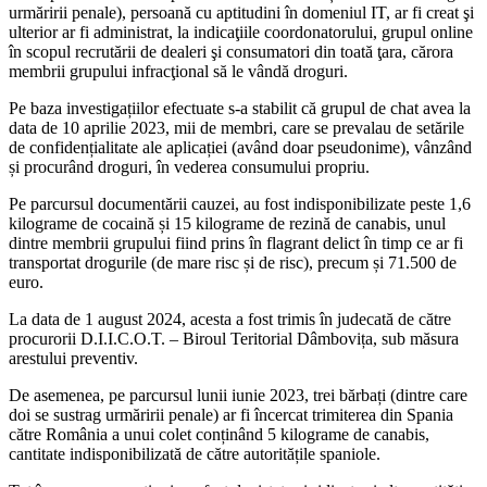
urmăririi penale), persoană cu aptitudini în domeniul IT, ar fi creat şi
ulterior ar fi administrat, la indicaţiile coordonatorului, grupul online
în scopul recrutării de dealeri şi consumatori din toată ţara, cărora
membrii grupului infracţional să le vândă droguri.
Pe baza investigațiilor efectuate s-a stabilit că grupul de chat avea la
data de 10 aprilie 2023, mii de membri, care se prevalau de setările
de confidențialitate ale aplicației (având doar pseudonime), vânzând
și procurând droguri, în vederea consumului propriu.
Pe parcursul documentării cauzei, au fost indisponibilizate peste 1,6
kilograme de cocaină și 15 kilograme de rezină de canabis, unul
dintre membrii grupului fiind prins în flagrant delict în timp ce ar fi
transportat drogurile (de mare risc și de risc), precum și 71.500 de
euro.
La data de 1 august 2024, acesta a fost trimis în judecată de către
procurorii D.I.I.C.O.T. – Biroul Teritorial Dâmbovița, sub măsura
arestului preventiv.
De asemenea, pe parcursul lunii iunie 2023, trei bărbați (dintre care
doi se sustrag urmăririi penale) ar fi încercat trimiterea din Spania
către România a unui colet conținând 5 kilograme de canabis,
cantitate indisponibilizată de către autoritățile spaniole.