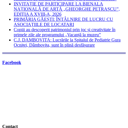
INVITAȚIE DE PARTICIPARE LA BIENALA
NAȚIONALĂ DE ARTĂ „GHEORGHE PETRAȘCU”,
EDIŢIA A XVIII-A, 2026
PRIMĂRIA GĂEȘTI: ÎNTÂLNIRE DE LUCRU CU
ASOCIAȚIILE DE LOCATARI
Copiii au descoperit patrimoniul prin joc și creativitate în
primele zile ale programului „Vacanță la muzeu”
C.J. DAMBOVITA: Lucrările la Spitalul de Pediatrie Gura
Ocniței, Dâmbovița, sunt în plină desfășurare
Facebook
Contact