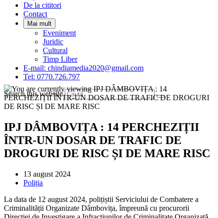
De la cititori
Contact
Mai mult
Eveniment
Juridic
Cultural
Timp Liber
E-mail: chindiamedia2020@gmail.com
Tel: 0770.726.797
Search this website
IPJ DÂMBOVIȚA : 14 PERCHEZIȚII
ÎNTR-UN DOSAR DE TRAFIC DE
DROGURI DE RISC ȘI DE MARE RISC
Post
13 august 2024
published:
Post
Poliția
category:
La data de 12 august 2024, polițiștii Serviciului de Combatere a
Criminalității Organizate Dâmbovița, împreună cu procurorii
Direcției de Investigare a Infracțiunilor de Criminalitate Organizată