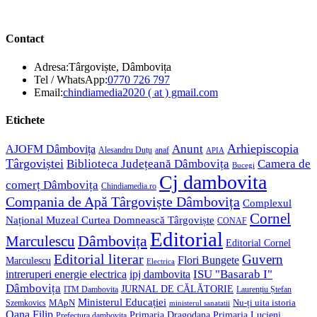
Contact
Adresa:
Târgoviște, Dâmbovița
Opens
Tel / WhatsApp:
0770 726 797
in
Opens
Email:
chindiamedia2020 ( at ) gmail.com
your
in
application
your
Etichete
application
Anunt
Arhiepiscopia
AJOFM Dâmbovița
Alesandru Duțu
anaf
APIA
Târgoviștei
Biblioteca Județeană Dâmbovița
Camera de
Bucegi
Cj dambovita
comerț Dâmbovița
Chindiamedia.ro
Compania de Apă Târgoviște Dâmbovița
Complexul
Cornel
Național Muzeal Curtea Domnească Târgoviște
CONAF
Editorial
Dâmbovița
Marculescu
Editorial Cornel
Editorial literar
Guvern
Flori Bungete
Marculescu
Electrica
ISU "Basarab I"
intreruperi energie electrica
ipj dambovita
Dâmbovița
JURNAL DE CĂLĂTORIE
Laurențiu Ștefan
ITM Dambovita
Ministerul Educației
MApN
Szemkovics
Nu-ți uita istoria
ministerul sanatatii
Oana Filip
Primaria Lucieni
Primaria Dragodana
Prefectura dambovita