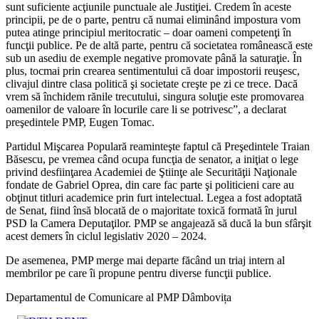
sunt suficiente acţiunile punctuale ale Justiţiei. Credem în aceste
principii, pe de o parte, pentru că numai eliminând impostura vom
putea atinge principiul meritocratic – doar oameni competenţi în
funcţii publice. Pe de altă parte, pentru că societatea românească este
sub un asediu de exemple negative promovate până la saturaţie. În
plus, tocmai prin crearea sentimentului că doar impostorii reuşesc,
clivajul dintre clasa politică şi societate creşte pe zi ce trece. Dacă
vrem să închidem rănile trecutului, singura soluţie este promovarea
oamenilor de valoare în locurile care li se potrivesc”, a declarat
preşedintele PMP, Eugen Tomac.
Partidul Mişcarea Populară reaminteşte faptul că Preşedintele Traian
Băsescu, pe vremea când ocupa funcţia de senator, a iniţiat o lege
privind desfiinţarea Academiei de Ştiinţe ale Securităţii Naţionale
fondate de Gabriel Oprea, din care fac parte şi politicieni care au
obţinut titluri academice prin furt intelectual. Legea a fost adoptată
de Senat, fiind însă blocată de o majoritate toxică formată în jurul
PSD la Camera Deputaţilor. PMP se angajează să ducă la bun sfârşit
acest demers în ciclul legislativ 2020 – 2024.
De asemenea, PMP merge mai departe făcând un triaj intern al
membrilor pe care îi propune pentru diverse funcţii publice.
Departamentul de Comunicare al PMP Dâmbovița