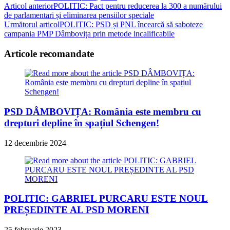
Read
Articol anterior
POLITIC: Pact pentru reducerea la 300 a numărului
de parlamentari și eliminarea pensiilor speciale
more
Următorul articol
POLITIC: PSD și PNL încearcă să saboteze
articles
campania PMP Dâmbovița prin metode incalificabile
Articole recomandate
PSD DÂMBOVIȚA: România este membru cu
drepturi depline în spațiul Schengen!
12 decembrie 2024
POLITIC: GABRIEL PURCARU ESTE NOUL
PREȘEDINTE AL PSD MORENI
25 februarie 2023