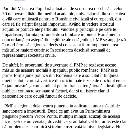
category:
Partidul Mişcarea Populară a luat act de scrisoarea deschisă a celor
50 de personalități din mediul academic, universitar si din societatea
civilă care militează pentru o Românie civilizată şi europeană, din
care să fie stârpit flagelul imposturii. Având în vedere istoricul
acţiunilor politice ale partidului, valorile şi principiile pe care le
împărtăşim, dorinţa profundă de schimbare în bine a României în
concordanţă cu aşteptările legitime ale cetăţenilor, PMP se angajează
în mod ferm să acţioneze decis şi consistent întru implementarea
măsurilor majore cuprinse în scrisoarea deschisă semnată de
reprezentanţii societăţii civile.
De altfel, în programul de guvernare al PMP se regăsesc aceste
măsuri de asanare morală a spaţiului public românesc. PMP este
prima formaţiune politică din România care a solicitat înfiinţarea
unei instituţii care să verifice din oficiu toate tezele de doctorat emise
în ţara noastră şi care a militat pentru transparenţă totală a instituţiilor
publice: contracte semnate şi facturi, dar şi un istoric clar al
persoanelor care ocupă funcţii de decizie.
„PMP a acţionat deja pentru punerea în aplicare a unor măsuri de
sancționare a imposturii. După ce am avut un Prim-ministru
plagiator precum Victor Ponta, multipli miniştri acuzaţi de acelaşi
lucru, şefi de universităţi dovediţi că şi-au falsificat lucrările, este clar
că problema este cronică şi trebuie rezolvată la nivel legislativ. Nu