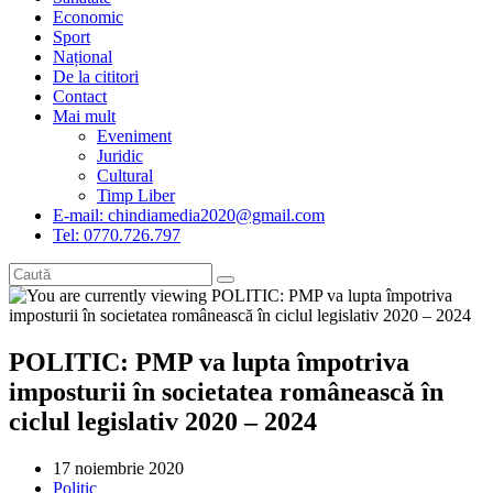
Economic
Sport
Național
De la cititori
Contact
Mai mult
Eveniment
Juridic
Cultural
Timp Liber
E-mail: chindiamedia2020@gmail.com
Tel: 0770.726.797
POLITIC: PMP va lupta împotriva
imposturii în societatea românească în
ciclul legislativ 2020 – 2024
Post
17 noiembrie 2020
published:
Post
Politic