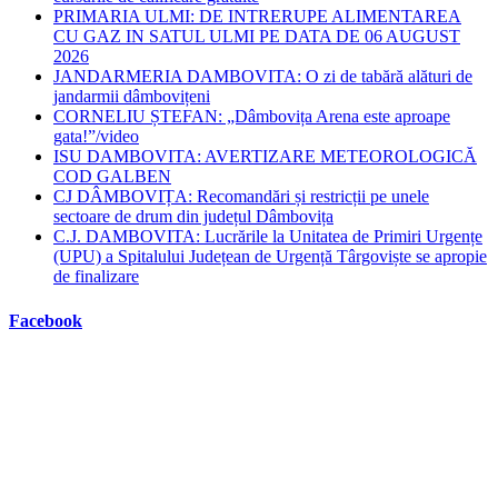
PRIMARIA ULMI: DE INTRERUPE ALIMENTAREA
CU GAZ IN SATUL ULMI PE DATA DE 06 AUGUST
2026
JANDARMERIA DAMBOVITA: O zi de tabără alături de
jandarmii dâmbovițeni
CORNELIU ȘTEFAN: „Dâmbovița Arena este aproape
gata!”/video
ISU DAMBOVITA: AVERTIZARE METEOROLOGICĂ
COD GALBEN
CJ DÂMBOVIȚA: Recomandări și restricții pe unele
sectoare de drum din județul Dâmbovița
C.J. DAMBOVITA: Lucrările la Unitatea de Primiri Urgențe
(UPU) a Spitalului Județean de Urgență Târgoviște se apropie
de finalizare
Facebook