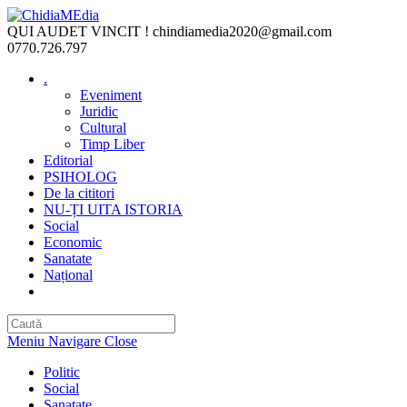
Skip
to
QUI AUDET VINCIT !
chindiamedia2020@gmail.com
content
0770.726.797
.
Eveniment
Juridic
Cultural
Timp Liber
Editorial
PSIHOLOG
De la cititori
NU-ȚI UITA ISTORIA
Social
Economic
Sanatate
Național
Toggle
website
search
Meniu Navigare
Close
Politic
Social
Sanatate