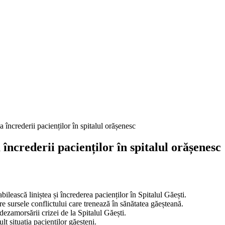
încrederii pacienților în spitalul orășenesc
ească liniștea și încrederea pacienților în Spitalul Găești.
e sursele conflictului care trenează în sănătatea găeșteană.
ezamorsării crizei de la Spitalul Găești.
lt situația pacienților găeșteni.