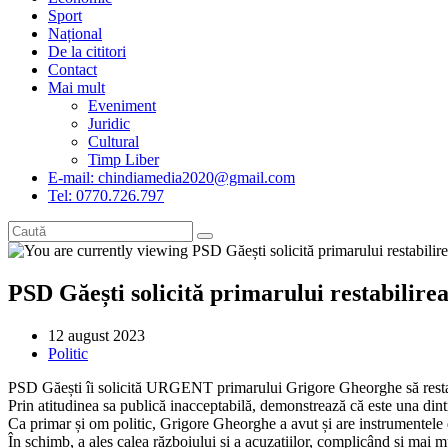
Sport
Național
De la cititori
Contact
Mai mult
Eveniment
Juridic
Cultural
Timp Liber
E-mail: chindiamedia2020@gmail.com
Tel: 0770.726.797
PSD Găești solicită primarului restabilirea 
Post
12 august 2023
published:
Post
Politic
category:
PSD Găești îi solicită URGENT primarului Grigore Gheorghe să restabil
Prin atitudinea sa publică inacceptabilă, demonstrează că este una dintr
Ca primar și om politic, Grigore Gheorghe a avut și are instrumentele d
În schimb, a ales calea războiului și a acuzațiilor, complicând și mai mu