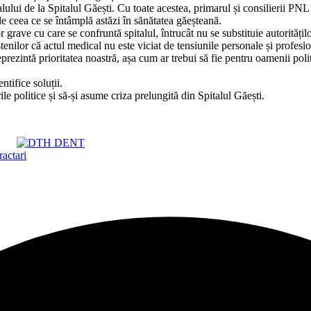
lului de la Spitalul Găești. Cu toate acestea, primarul și consilierii PNL 
de ceea ce se întâmplă astăzi în sănătatea găeșteană.
ave cu care se confruntă spitalul, întrucât nu se substituie autorităților
tenilor că actul medical nu este viciat de tensiunile personale și profesi
eprezintă prioritatea noastră, așa cum ar trebui să fie pentru oamenii poli
tifice soluții.
le politice și să-și asume criza prelungită din Spitalul Găești.