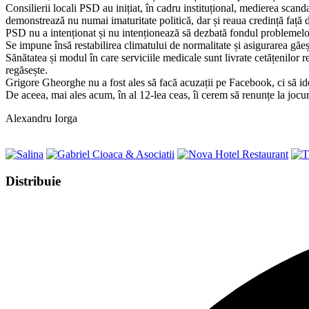
Consilierii locali PSD au inițiat, în cadru instituțional, medierea scanda
demonstrează nu numai imaturitate politică, dar și reaua credință față 
PSD nu a intenționat și nu intenționează să dezbată fondul problemelor gr
Se impune însă restabilirea climatului de normalitate și asigurarea găeș
Sănătatea și modul în care serviciile medicale sunt livrate cetățenilor r
regăsește.
Grigore Gheorghe nu a fost ales să facă acuzații pe Facebook, ci să iden
De aceea, mai ales acum, în al 12-lea ceas, îi cerem să renunțe la jocuri
Alexandru Iorga
Share
Distribuie
this
Opens
content
in
a
new
window