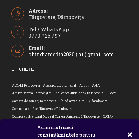
Adresa:
Târgoviște, Dâmbovița
Tel / WhatsApp:
0770 726 797
Opens
Email:
in
chindiamedia2020 ( at ) gmail.com
Opens
your
in
application
your
ETICHETE
applicatio
AJOFM Dâmbovița
Alesandru Duțu
anaf
Anunt
APIA
Arhiepiscopia Târgoviștei
Biblioteca Județeană Dâmbovița
Bucegi
Camera de comerț Dâmbovița
Chindiamedia.ro
Cj dambovita
Compania de Apă Târgoviște Dâmbovița
Complexul Național Muzeal Curtea Domnească Târgoviște
CONAF
Cornel Marculescu
Dâmbovița
Editorial
Editorial Cornel Marculescu
Administrează
Editorial literar
Electrica
Flori Bungete
Guvern
consimțămintele pentru