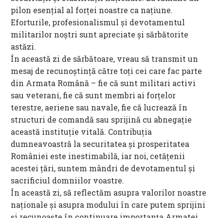
pilon esențial al forței noastre ca națiune.
Eforturile, profesionalismul și devotamentul
militarilor noștri sunt apreciate și sărbătorite
astăzi.
În această zi de sărbătoare, vreau să transmit un
mesaj de recunoștință către toți cei care fac parte
din Armata Română – fie că sunt militari activi
sau veterani, fie că sunt membri ai forțelor
terestre, aeriene sau navale, fie că lucrează în
structuri de comandă sau sprijină cu abnegație
această instituție vitală. Contribuția
dumneavoastră la securitatea și prosperitatea
României este inestimabilă, iar noi, cetățenii
acestei țări, suntem mândri de devotamentul și
sacrificiul domniilor voastre.
În această zi, să reflectăm asupra valorilor noastre
naționale și asupra modului în care putem sprijini
și recunoaște în continuare importanța Armatei