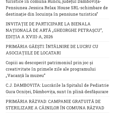
turistice în comuna Runcu, județul Dâmbovița-
Pensiunea Jessica Relax House SRL-schimbare de
destinație din locuința în pensiune turistica”
INVITAȚIE DE PARTICIPARE LA BIENALA
NAȚIONALĂ DE ARTĂ „GHEORGHE PETRAȘCU”,
EDIŢIA A XVIII-A, 2026
PRIMĂRIA GĂEȘTI: ÎNTÂLNIRE DE LUCRU CU
ASOCIAȚIILE DE LOCATARI
Copiii au descoperit patrimoniul prin joc și
creativitate în primele zile ale programului
„Vacanță la muzeu”
C.J. DAMBOVITA: Lucrările la Spitalul de Pediatrie
Gura Ocniței, Dâmbovița, sunt în plină desfășurare
PRIMĂRIA RĂZVAD: CAMPANIE GRATUITĂ DE
STERILIZARE A CÂINILOR ÎN COMUNA RĂZVAD