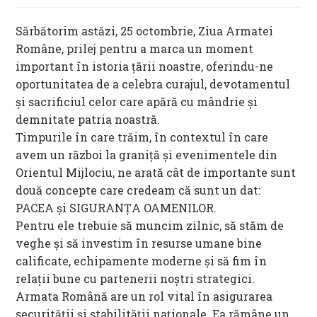
Sărbătorim astăzi, 25 octombrie, Ziua Armatei
Române, prilej pentru a marca un moment
important în istoria țării noastre, oferindu-ne
oportunitatea de a celebra curajul, devotamentul
și sacrificiul celor care apără cu mândrie și
demnitate patria noastră.
Timpurile în care trăim, în contextul în care
avem un război la graniță și evenimentele din
Orientul Mijlociu, ne arată cât de importante sunt
două concepte care credeam că sunt un dat:
PACEA și SIGURANȚA OAMENILOR.
Pentru ele trebuie să muncim zilnic, să stăm de
veghe și să investim în resurse umane bine
calificate, echipamente moderne și să fim în
relații bune cu partenerii noștri strategici.
Armata Română are un rol vital în asigurarea
securității și stabilității naționale. Ea rămâne un