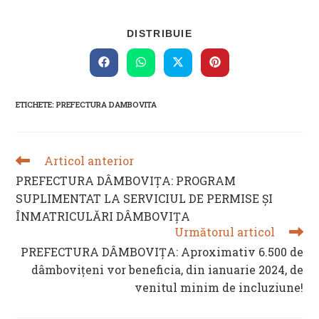
SHARE
DISTRIBUIE
THIS
CONTENT
Opens
Opens
Opens
Opens
in
in
in
in
a
a
a
a
new
new
new
new
ETICHETE
:
PREFECTURA DAMBOVITA
window
window
window
window
Articol anterior
READ
MORE
PREFECTURA DÂMBOVIȚA: PROGRAM
ARTICLES
SUPLIMENTAT LA SERVICIUL DE PERMISE ȘI
ÎNMATRICULĂRI DÂMBOVIȚA
Următorul articol
PREFECTURA DÂMBOVIȚA: Aproximativ 6.500 de
dâmbovițeni vor beneficia, din ianuarie 2024, de
venitul minim de incluziune!