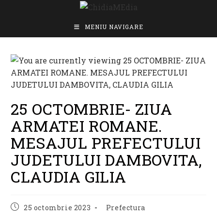
Skip
to
content
MENIU NAVIGARE
25 OCTOMBRIE- ZIUA
ARMATEI ROMANE.
MESAJUL PREFECTULUI
JUDETULUI DAMBOVITA,
CLAUDIA GILIA
Post
Post
25 octombrie 2023
Prefectura
published:
category: