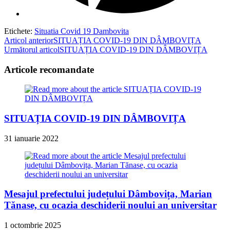
Etichete
:
Situatia Covid 19 Dambovita
Read
Articol anterior
SITUAȚIA COVID-19 DIN DÂMBOVIȚA
Următorul articol
SITUAȚIA COVID-19 DIN DÂMBOVIȚA
more
articles
Articole recomandate
SITUAȚIA COVID-19 DIN DÂMBOVIȚA
31 ianuarie 2022
Mesajul prefectului județului Dâmbovița, Marian
Tănase, cu ocazia deschiderii noului an universitar
1 octombrie 2025