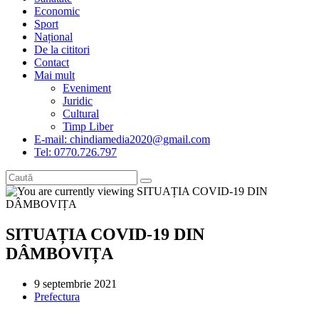
Economic
Sport
Național
De la cititori
Contact
Mai mult
Eveniment
Juridic
Cultural
Timp Liber
E-mail: chindiamedia2020@gmail.com
Tel: 0770.726.797
SITUAȚIA COVID-19 DIN
DÂMBOVIȚA
Post
9 septembrie 2021
published:
Post
Prefectura
category: