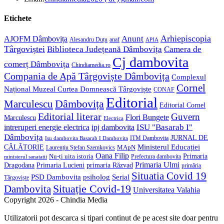
your
in
application
your
Etichete
application
Anunt
Arhiepiscopia
AJOFM Dâmbovița
Alesandru Duțu
anaf
APIA
Târgoviștei
Biblioteca Județeană Dâmbovița
Camera de
Cj dambovita
comerț Dâmbovița
Chindiamedia.ro
Compania de Apă Târgoviște Dâmbovița
Complexul
Cornel
Național Muzeal Curtea Domnească Târgoviște
CONAF
Editorial
Dâmbovița
Marculescu
Editorial Cornel
Editorial literar
Guvern
Flori Bungete
Marculescu
Electrica
ISU "Basarab I"
intreruperi energie electrica
ipj dambovita
Dâmbovița
JURNAL DE
ITM Dambovita
Isu dambovita Basarab I Dambovita
Ministerul Educației
CĂLĂTORIE
MApN
Laurențiu Ștefan Szemkovics
Oana Filip
Primaria
Nu-ți uita istoria
ministerul sanatatii
Prefectura dambovita
Primaria Ulmi
Primaria Lucieni
primaria Răzvad
Dragodana
primăria
Situatia Covid 19
psiholog
PSD Dambovita
Serial
Târgoviște
Situație Covid-19
Dambovita
Universitatea Valahia
Copyright 2026 - Chindia Media
Utilizatorii pot descarca si tipari continut de pe acest site doar pentru