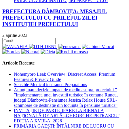
PREFECTURA DÂMBOVIȚA: MESAJUL
PREFECTULUI CU PRILEJUL ZILEI
INSTITUȚIEI PREFECTULUI
2 aprilie 2023
Articole Recente
Nohemyoro Leak Overview: Discreet Access, Premium
Features & Privacy Guide
Sensible Medical insurance Preparations
Anunț luare decizie impact de mediu asupra proiectului ”
”Implementarea unei investiții turistice în comuna Runcu,
județul Dâmbovița-Pensiunea Jessica Relax House SRL-
schimbare de destinație din locuința în pensiune turistica”
INVITAȚIE DE PARTICIPARE LA BIENALA
NAȚIONALĂ DE ARTĂ „GHEORGHE PETRAȘCU”,
EDIŢIA A XVIII-A, 2026
PRIMĂRIA GĂEȘTI: ÎNTÂLNIRE DE LUCRU CU