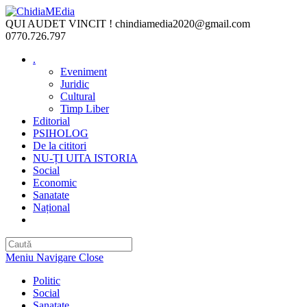
Skip
to
QUI AUDET VINCIT !
chindiamedia2020@gmail.com
content
0770.726.797
.
Eveniment
Juridic
Cultural
Timp Liber
Editorial
PSIHOLOG
De la cititori
NU-ȚI UITA ISTORIA
Social
Economic
Sanatate
Național
Toggle
website
search
Meniu Navigare
Close
Politic
Social
Sanatate