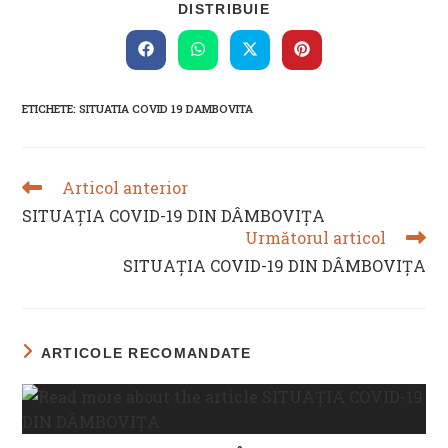
SHARE
DISTRIBUIE
THIS
CONTENT
Opens
Opens
Opens
Opens
in
in
in
in
a
a
a
a
new
new
new
new
ETICHETE
:
SITUATIA COVID 19 DAMBOVITA
window
window
window
window
Articol anterior
READ
MORE
SITUAȚIA COVID-19 DIN DÂMBOVIȚA
ARTICLES
Următorul articol
SITUAȚIA COVID-19 DIN DÂMBOVIȚA
ARTICOLE RECOMANDATE