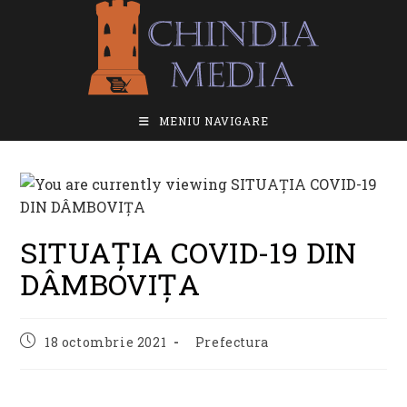
Skip
to
content
MENIU NAVIGARE
SITUAȚIA COVID-19 DIN
DÂMBOVIȚA
Post
Post
18 octombrie 2021
Prefectura
published:
category: