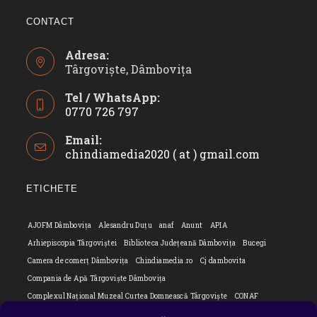
CONTACT
Adresa:
Târgoviște, Dâmbovița
Tel / WhatsApp:
0770 726 797
Opens
Email:
in
chindiamedia2020 ( at ) gmail.com
Opens
your
in
application
your
ETICHETE
applicatio
AJOFM Dâmbovița
Alesandru Duțu
anaf
Anunt
APIA
Arhiepiscopia Târgoviștei
Biblioteca Județeană Dâmbovița
Bucegi
Camera de comerț Dâmbovița
Chindiamedia.ro
Cj dambovita
Compania de Apă Târgoviște Dâmbovița
Complexul Național Muzeal Curtea Domnească Târgoviște
CONAF
Cornel Marculescu
Dâmbovița
Editorial
Editorial Cornel Marculescu