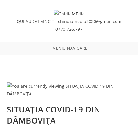
Skip
to
content
QUI AUDET VINCIT !
chindiamedia2020@gmail.com
0770.726.797
MENIU NAVIGARE
SITUAȚIA COVID-19 DIN
DÂMBOVIȚA