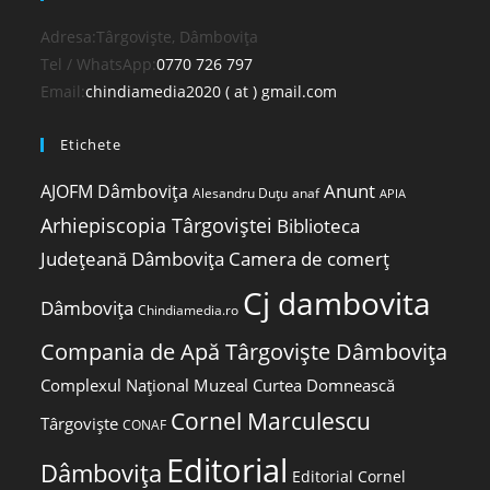
Adresa:
Târgoviște, Dâmbovița
Opens
Tel / WhatsApp:
0770 726 797
in
Opens
Email:
chindiamedia2020 ( at ) gmail.com
your
in
Etichete
application
your
application
Anunt
AJOFM Dâmbovița
Alesandru Duțu
anaf
APIA
Arhiepiscopia Târgoviștei
Biblioteca
Județeană Dâmbovița
Camera de comerț
Cj dambovita
Dâmbovița
Chindiamedia.ro
Compania de Apă Târgoviște Dâmbovița
Complexul Național Muzeal Curtea Domnească
Cornel Marculescu
Târgoviște
CONAF
Editorial
Dâmbovița
Editorial Cornel