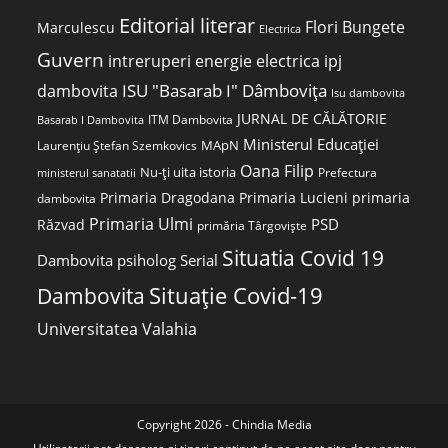
Editorial literar
Flori Bungete
Marculescu
Electrica
Guvern
intreruperi energie electrica
ipj
ISU "Basarab I" Dâmbovița
dambovita
Isu dambovita
JURNAL DE CĂLĂTORIE
ITM Dambovita
Basarab I Dambovita
Ministerul Educației
MApN
Laurențiu Ștefan Szemkovics
Oana Filip
Nu-ți uita istoria
ministerul sanatatii
Prefectura
Primaria Dragodana
Primaria Lucieni
primaria
dambovita
Primaria Ulmi
PSD
Răzvad
primăria Târgoviște
Situatia Covid 19
Dambovita
psiholog
Serial
Dambovita
Situație Covid-19
Universitatea Valahia
Copyright 2026 - Chindia Media