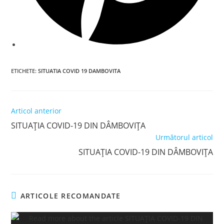
ETICHETE
:
SITUATIA COVID 19 DAMBOVITA
Read
Articol anterior
more
SITUAȚIA COVID-19 DIN DÂMBOVIȚA
articles
Următorul articol
SITUAȚIA COVID-19 DIN DÂMBOVIȚA
ARTICOLE RECOMANDATE