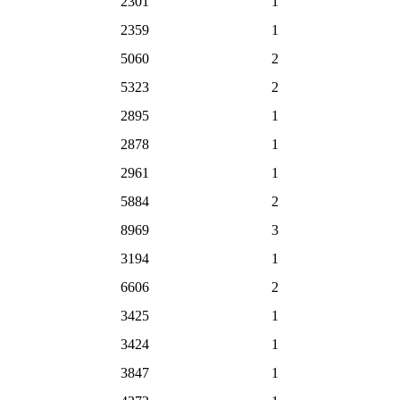
2301
1
2359
1
5060
2
5323
2
2895
1
2878
1
2961
1
5884
2
8969
3
3194
1
6606
2
3425
1
3424
1
3847
1