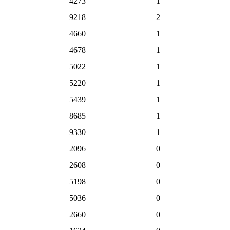
4273
1
9218
2
4660
1
4678
1
5022
1
5220
1
5439
1
8685
1
9330
1
2096
0
2608
0
5198
0
5036
0
2660
0