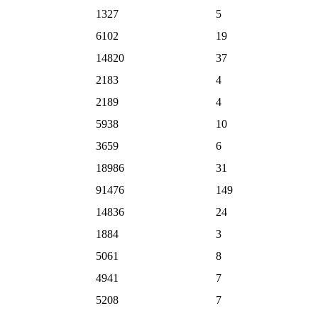
1327
5
6102
19
14820
37
2183
4
2189
4
5938
10
3659
6
18986
31
E
91476
149
14836
24
1884
3
5061
8
4941
7
5208
7