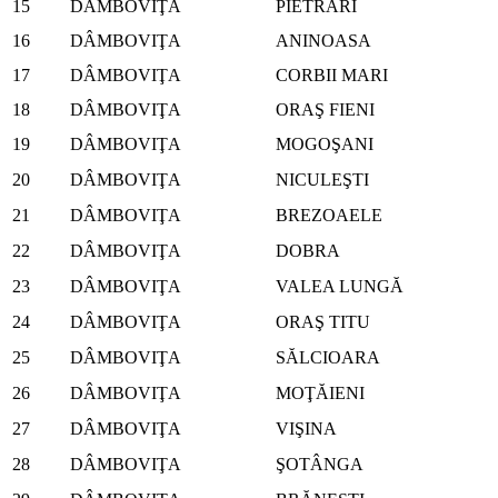
15
DÂMBOVIŢA
PIETRARI
16
DÂMBOVIŢA
ANINOASA
17
DÂMBOVIŢA
CORBII MARI
18
DÂMBOVIŢA
ORAŞ FIENI
19
DÂMBOVIŢA
MOGOŞANI
20
DÂMBOVIŢA
NICULEŞTI
21
DÂMBOVIŢA
BREZOAELE
22
DÂMBOVIŢA
DOBRA
23
DÂMBOVIŢA
VALEA LUNGĂ
24
DÂMBOVIŢA
ORAŞ TITU
25
DÂMBOVIŢA
SĂLCIOARA
26
DÂMBOVIŢA
MOŢĂIENI
27
DÂMBOVIŢA
VIŞINA
28
DÂMBOVIŢA
ŞOTÂNGA