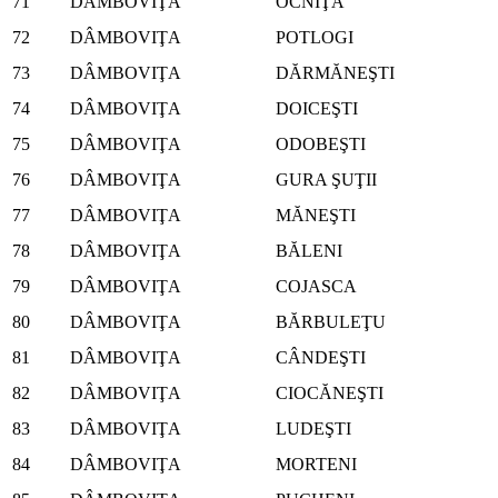
71
DÂMBOVIŢA
OCNIŢA
72
DÂMBOVIŢA
POTLOGI
73
DÂMBOVIŢA
DĂRMĂNEŞTI
74
DÂMBOVIŢA
DOICEŞTI
75
DÂMBOVIŢA
ODOBEŞTI
76
DÂMBOVIŢA
GURA ŞUŢII
77
DÂMBOVIŢA
MĂNEŞTI
78
DÂMBOVIŢA
BĂLENI
79
DÂMBOVIŢA
COJASCA
80
DÂMBOVIŢA
BĂRBULEŢU
81
DÂMBOVIŢA
CÂNDEŞTI
82
DÂMBOVIŢA
CIOCĂNEŞTI
83
DÂMBOVIŢA
LUDEŞTI
84
DÂMBOVIŢA
MORTENI