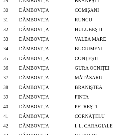
29
DÂMBOVIŢA
BRĂNEŞTI
30
DÂMBOVIŢA
COMIŞANI
31
DÂMBOVIŢA
RUNCU
32
DÂMBOVIŢA
HULUBEŞTI
33
DÂMBOVIŢA
VALEA MARE
34
DÂMBOVIŢA
BUCIUMENI
35
DÂMBOVIŢA
CONŢEŞTI
36
DÂMBOVIŢA
GURA OCNIŢEI
37
DÂMBOVIŢA
MĂTĂSARU
38
DÂMBOVIŢA
BRANIŞTEA
39
DÂMBOVIŢA
FINTA
40
DÂMBOVIŢA
PETREŞTI
41
DÂMBOVIŢA
CORNĂŢELU
42
DÂMBOVIŢA
I. L. CARAGIALE