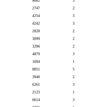
4082
3
2747
2
4254
3
4242
3
2828
2
3099
2
3296
2
4879
3
1694
1
8851
5
3940
2
6261
3
2123
1
6614
3