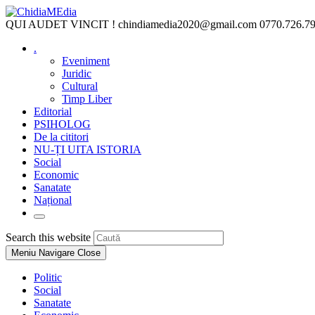
Skip
to
QUI AUDET VINCIT !
chindiamedia2020@gmail.com
0770.726.7
content
.
Eveniment
Juridic
Cultural
Timp Liber
Editorial
PSIHOLOG
De la cititori
NU-ȚI UITA ISTORIA
Social
Economic
Sanatate
Național
Toggle
website
Press
Search this website
search
Escape
Meniu Navigare
Close
to
close
Politic
the
Social
search
Sanatate
panel.