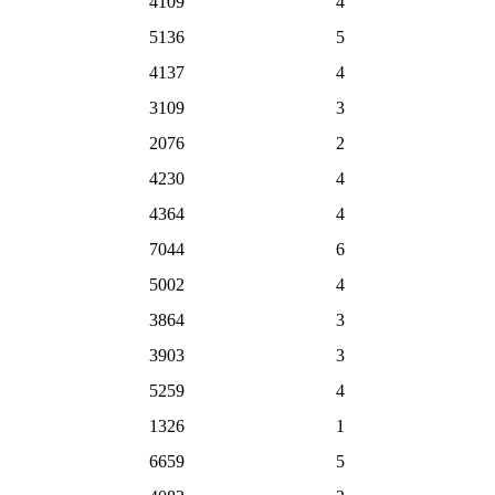
4109
4
5136
5
4137
4
3109
3
2076
2
4230
4
4364
4
7044
6
5002
4
3864
3
3903
3
5259
4
1326
1
6659
5