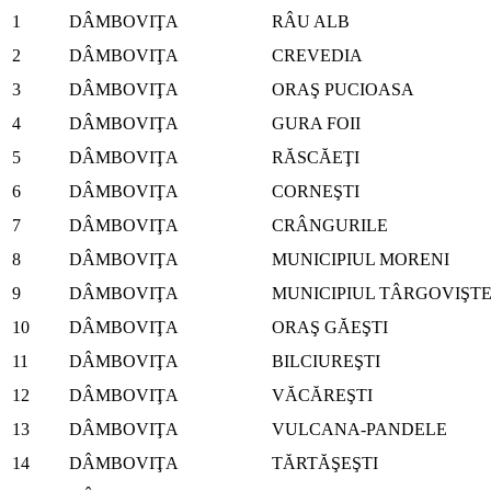
1
DÂMBOVIŢA
RÂU ALB
2
DÂMBOVIŢA
CREVEDIA
3
DÂMBOVIŢA
ORAŞ PUCIOASA
4
DÂMBOVIŢA
GURA FOII
5
DÂMBOVIŢA
RĂSCĂEŢI
6
DÂMBOVIŢA
CORNEŞTI
7
DÂMBOVIŢA
CRÂNGURILE
8
DÂMBOVIŢA
MUNICIPIUL MORENI
9
DÂMBOVIŢA
MUNICIPIUL TÂRGOVIŞT
10
DÂMBOVIŢA
ORAŞ GĂEŞTI
11
DÂMBOVIŢA
BILCIUREŞTI
12
DÂMBOVIŢA
VĂCĂREŞTI
13
DÂMBOVIŢA
VULCANA-PANDELE
14
DÂMBOVIŢA
TĂRTĂŞEŞTI