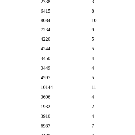
2338
3
6415
8
8084
10
7234
9
4220
5
4244
5
3450
4
3449
4
4597
5
10144
11
3696
4
1932
2
3910
4
6987
7