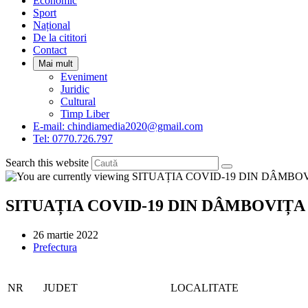
Economic
Sport
Național
De la cititori
Contact
Mai mult
Eveniment
Juridic
Cultural
Timp Liber
E-mail: chindiamedia2020@gmail.com
Tel: 0770.726.797
Search this website
SITUAȚIA COVID-19 DIN DÂMBOVIȚA
Post
26 martie 2022
published:
Post
Prefectura
category:
NR
JUDET
LOCALITATE