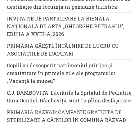
destinație din locuința în pensiune turistica”
INVITAȚIE DE PARTICIPARE LA BIENALA
NAȚIONALĂ DE ARTĂ „GHEORGHE PETRAȘCU”,
EDIŢIA A XVIII-A, 2026
PRIMĂRIA GĂEȘTI: ÎNTÂLNIRE DE LUCRU CU
ASOCIAȚIILE DE LOCATARI
Copiii au descoperit patrimoniul prin joc și
creativitate în primele zile ale programului
„Vacanță la muzeu”
C.J. DAMBOVITA: Lucrările la Spitalul de Pediatrie
Gura Ocniței, Dâmbovița, sunt în plină desfășurare
PRIMĂRIA RĂZVAD: CAMPANIE GRATUITĂ DE
STERILIZARE A CÂINILOR ÎN COMUNA RĂZVAD