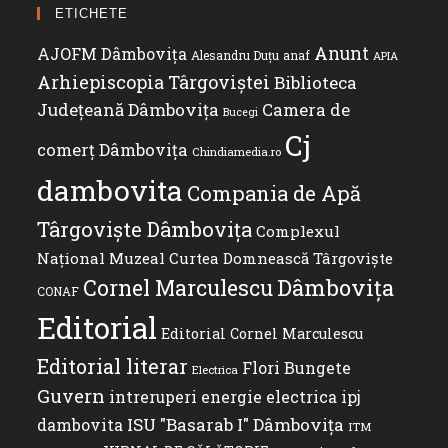
application
your
ETICHETE
application
Anunt
AJOFM Dâmbovița
Alesandru Duțu
anaf
APIA
Arhiepiscopia Târgoviștei
Biblioteca
Județeană Dâmbovița
Camera de
Bucegi
Cj
comerț Dâmbovița
Chindiamedia.ro
dambovita
Compania de Apă
Târgoviște Dâmbovița
Complexul
Național Muzeal Curtea Domnească Târgoviște
Dâmbovița
Cornel Marculescu
CONAF
Editorial
Editorial Cornel Marculescu
Editorial literar
Flori Bungete
Electrica
Guvern
ipj
intreruperi energie electrica
ISU "Basarab I" Dâmbovița
dambovita
ITM