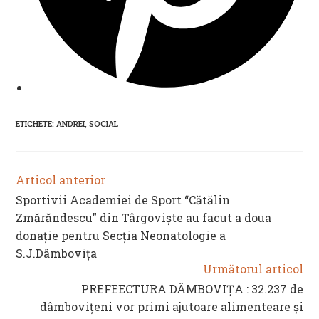
ETICHETE
:
ANDREI
,
SOCIAL
Articol anterior
READ
MORE
Sportivii Academiei de Sport “Cătălin
ARTICLES
Zmărăndescu” din Târgoviște au facut a doua
donație pentru Secția Neonatologie a
S.J.Dâmbovița
Următorul articol
PREFEECTURA DÂMBOVIȚA : 32.237 de
dâmbovițeni vor primi ajutoare alimenteare și