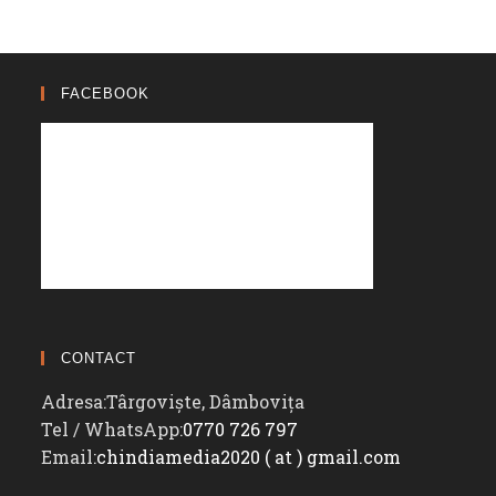
FACEBOOK
CONTACT
Adresa:
Târgoviște, Dâmbovița
Opens
Tel / WhatsApp:
0770 726 797
in
Opens
Email:
chindiamedia2020 ( at ) gmail.com
your
in