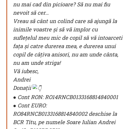
nu mai cad din picioare? Să nu mai fiu
nevoit să cer…
Vreau să cânt un colind care să ajungă la
inimile voastre şi să vă implor cu
suflețelul meu mic de copil să vă intoarceti
fața şi catre durerea mea, e durerea unui
copil de câțiva anisori, nu am unde cânta,
nu am unde striga!
Vă iubesc,
Andrei
Donații
● Cont RON: RO14RNCB0133168814840001
● Cont EURO:
RO84RNCB0133168814840002 deschise la
BCR Titu, pe numele Soare Iulian Andrei