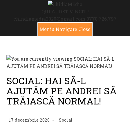
Skip
to
QUI AUDET VINCIT !
content
chindiamedia2020@gmail.com
0770.726.797
Meniu Navigare
Close
SOCIAL: HAI SĂ-L
AJUTĂM PE ANDREI SĂ
TRĂIASCĂ NORMAL!
Post
Post
17 decembrie 2020
Social
published:
category: