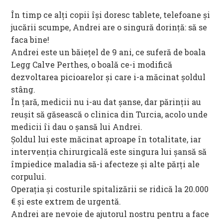
În timp ce alți copii își doresc tablete, telefoane și
jucării scumpe, Andrei are o singură dorință: să se
faca bine!
Andrei este un băiețel de 9 ani, ce suferă de boala
Legg Calve Perthes, o boală ce-i modifică
dezvoltarea picioarelor și care i-a măcinat șoldul
stâng.
În țară, medicii nu i-au dat șanse, dar părinții au
reușit să găsească o clinica din Turcia, acolo unde
medicii îi dau o șansă lui Andrei.
Șoldul lui este măcinat aproape în totalitate, iar
intervenția chirurgicală este singura lui șansă să
împiedice maladia să-i afecteze și alte părți ale
corpului.
Operația și costurile spitalizării se ridică la 20.000
€ și este extrem de urgentă.
Andrei are nevoie de ajutorul nostru pentru a face