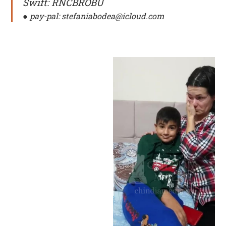
Swift: RNCBROBU
● pay-pal: stefaniabodea@icloud.com