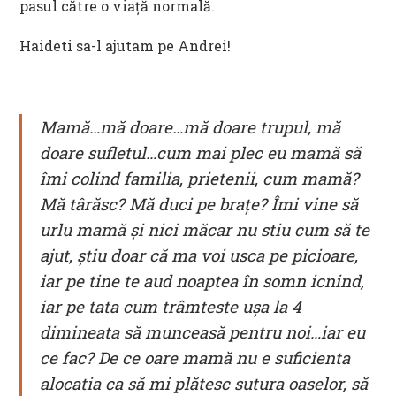
pasul către o viață normală.
Haideti sa-l ajutam pe Andrei!
Mamă…mă doare…mă doare trupul, mă
doare sufletul…cum mai plec eu mamă să
îmi colind familia, prietenii, cum mamă?
Mă târăsc? Mă duci pe brațe? Îmi vine să
urlu mamă şi nici măcar nu stiu cum să te
ajut, ştiu doar că ma voi usca pe picioare,
iar pe tine te aud noaptea în somn icnind,
iar pe tata cum trâmteste uşa la 4
dimineata să munceasă pentru noi…iar eu
ce fac? De ce oare mamă nu e suficienta
alocatia ca să mi plătesc sutura oaselor, să