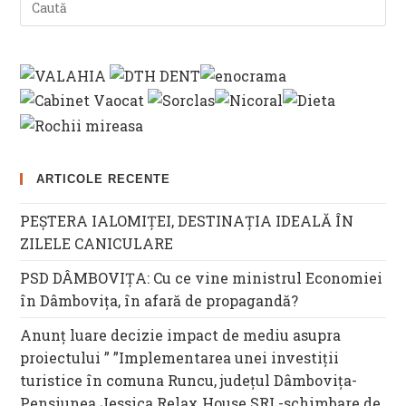
Es
to
clo
th
se
pan
ARTICOLE RECENTE
PEȘTERA IALOMIȚEI, DESTINAȚIA IDEALĂ ÎN
ZILELE CANICULARE
PSD DÂMBOVIȚA: Cu ce vine ministrul Economiei
în Dâmbovița, în afară de propagandă?
Anunț luare decizie impact de mediu asupra
proiectului ” ”Implementarea unei investiții
turistice în comuna Runcu, județul Dâmbovița-
Pensiunea Jessica Relax House SRL-schimbare de