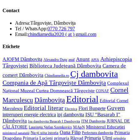
Contact
Adresa:
Târgoviște, Dâmbovița
Opens
Tel / WhatsApp:
0770 726 797
in
Opens
Email:
chindiamedia2020 ( at ) gmail.com
your
in
application
your
Etichete
application
Anunt
Arhiepiscopia
AJOFM Dâmbovița
Alesandru Duțu
anaf
APIA
Târgoviștei
Biblioteca Județeană Dâmbovița
Camera de
Cj dambovita
comerț Dâmbovița
Chindiamedia.ro
Compania de Apă Târgoviște Dâmbovița
Complexul
Cornel
Național Muzeal Curtea Domnească Târgoviște
CONAF
Editorial
Dâmbovița
Marculescu
Editorial Cornel
Editorial literar
Guvern
Flori Bungete
Marculescu
Electrica
ISU "Basarab I"
intreruperi energie electrica
ipj dambovita
Dâmbovița
JURNAL DE
ITM Dambovita
Isu dambovita Basarab I Dambovita
Ministerul Educației
CĂLĂTORIE
MApN
Laurențiu Ștefan Szemkovics
Oana Filip
Primaria
Nu-ți uita istoria
ministerul sanatatii
Prefectura dambovita
Primaria Ulmi
Primaria Lucieni
primaria Răzvad
Dragodana
primăria