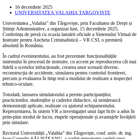
Post
16 decembrie 2025
published:
Post
UNIVERSITATEA VALAHIA TARGOVISTE
category:
Universitatea „Valahia” din Târgoviște, prin Facultatea de Drept și
Științe Administrative, a organizat luni, 15 decembrie 2025,
Conferința de presă cu ocazia lansării oficiale a Sistemului Virtual de
Instruire pentru Ancheta Criminalistică – VR CSI, o premieră
absolută în România.
În cadrul evenimentului, au fost prezentate funcționalitățile
sistemului în procesul de instruire, cu accent pe reproducerea cât mai
fidelă a scenelor infracționale, crearea unor scenarii diverse,
reconstrucția de accidente, simularea pentru controlul frontierei,
precum și evaluarea în timp real a modului de realizare a inspecției
tehnico-oculare.
Totodată, lansarea simulatorului a permis participanților,
practicienilor, studenților și cadrelor didactice, să urmărească
demonstrații aplicate, realizate cu ajutorul echipamentului.
Reprezentarea, în sistem VR a investigației unui fapt fictiv a adus în
prim-plan modul de lucru, etapele operaționale și avantajele învățării
prin simulare.
Rectorul Universității „Valahia” din Târgoviște, conf. univ. dr. ing.
Ioan Corneliu SĂLIȘTEANU, a vorbit importanța creării unui