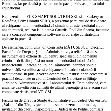
România, iar pe de altă parte, are un impact pozitiv asupra actului
educațional.
Reprezentantul FLX SMART SOLUTION SRL și al Seabery în
România, Felix Horațiu ȘERB, a prezentat parcursul de dezvoltare
al echipamentului, menționând că simulatorul este rezultatul a doi
ani de muncă, realizat la inițiativa Guardia Civil din Spania, instituție
care a conceput componenta software în corelație cu strategiile
aplicate în practică.
De asemenea, conf. univ. dr. Constanța MĂTUȘESCU, Decanul
Facultății de Drept și Științe Administrative, a reliefat că acest
instrument este extrem de util pentru specialiștii din domeniul
criminalisticii, din țară și nu numai, menționând totodată că
Inspectoratul Județean de Poliție Dâmbovița, partener solid al
universității, va utiliza acest echipament în cadrul colaborării
instituționale. În plus, a vorbit despre rolul resurselor de cercetare și
practică dezvoltate în cadrul Centrului de Cercetare în Științe
Juridice și Administrative și al Laboratorului de Criminalistică, care
anual se dezvoltă prin achiziții de ultimă generație și care acum sunt
completate de sistemul VR CSI.
Facultatea de Drept și Științe Administrative din cadrul Universității
„Valahia” din Târgoviște mulțumește reprezentanților media,
invitaților din cadrul Inspectoratului Județean de Poliție, comisari