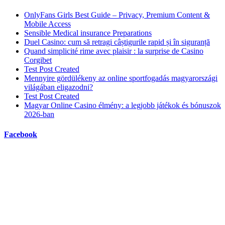
OnlyFans Girls Best Guide – Privacy, Premium Content &
Mobile Access
Sensible Medical insurance Preparations
Duel Casino: cum să retragi câștigurile rapid și în siguranță
Quand simplicité rime avec plaisir : la surprise de Casino
Corgibet
Test Post Created
Mennyire gördülékeny az online sportfogadás magyarországi
világában eligazodni?
Test Post Created
Magyar Online Casino élmény: a legjobb játékok és bónuszok
2026-ban
Facebook