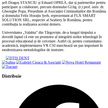
șefi Dragoș STANCIU și Eduard OPREA, dar și partenerilor pentru
participare și colaborare, precum domnului Gl.bg. (r.) prof. univ. dr.
Gheorghe Popa, Președinte al Asociației Criminaliștilor din România
și domnului Felix Horațiu Șerb, reprezentant al FLX SMART
SOLUTION SRL, respectiv al Seabery în România, pentru
contribuția la realizarea acestui demers.
Universitatea „Valahia” din Târgoviște, de-a lungul timpului a
dovedit faptul că este un promotor al integrării noilor tehnologii în
procesul educațional și de cercetare. Astfel că, pentru comunitatea
academică, implementarea VR CSI marchează un pas important în
modernizarea metodologiilor de instruire.
Share
Distribuie
this
Opens
content
in
a
new
window