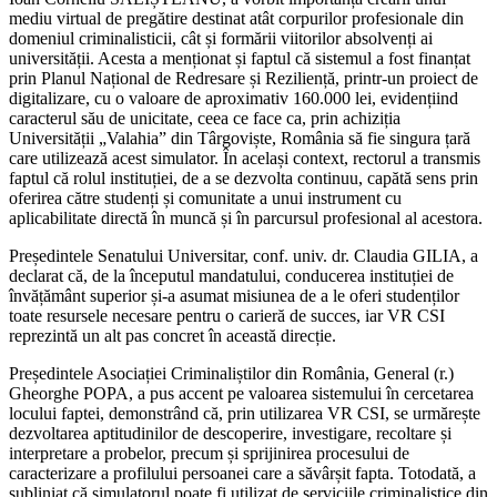
mediu virtual de pregătire destinat atât corpurilor profesionale din
domeniul criminalisticii, cât și formării viitorilor absolvenți ai
universității. Acesta a menționat și faptul că sistemul a fost finanțat
prin Planul Național de Redresare și Reziliență, printr-un proiect de
digitalizare, cu o valoare de aproximativ 160.000 lei, evidențiind
caracterul său de unicitate, ceea ce face ca, prin achiziția
Universității „Valahia” din Târgoviște, România să fie singura țară
care utilizează acest simulator. În același context, rectorul a transmis
faptul că rolul instituției, de a se dezvolta continuu, capătă sens prin
oferirea către studenți și comunitate a unui instrument cu
aplicabilitate directă în muncă și în parcursul profesional al acestora.
Președintele Senatului Universitar, conf. univ. dr. Claudia GILIA, a
declarat că, de la începutul mandatului, conducerea instituției de
învățământ superior și-a asumat misiunea de a le oferi studenților
toate resursele necesare pentru o carieră de succes, iar VR CSI
reprezintă un alt pas concret în această direcție.
Președintele Asociației Criminaliștilor din România, General (r.)
Gheorghe POPA, a pus accent pe valoarea sistemului în cercetarea
locului faptei, demonstrând că, prin utilizarea VR CSI, se urmărește
dezvoltarea aptitudinilor de descoperire, investigare, recoltare și
interpretare a probelor, precum și sprijinirea procesului de
caracterizare a profilului persoanei care a săvârșit fapta. Totodată, a
subliniat că simulatorul poate fi utilizat de serviciile criminalistice din