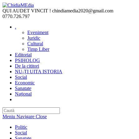
Skip
to
QUI AUDET VINCIT !
chindiamedia2020@gmail.com
content
0770.726.797
.
Eveniment
Juridic
Cultural
Timp Liber
Editorial
PSIHOLOG
De la cititori
NU-ȚI UITA ISTORIA
Social
Economic
Sanatate
Național
Toggle
website
search
Meniu Navigare
Close
Politic
Social
Sanatate