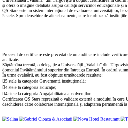
Universitatea „Valahia” din Târgoviște a obținut certificarea în cadrul s
și oferă o imagine detaliată asupra calității serviciilor educaționale ș
QS Stars este un sistem internațional de evaluare a universităților, baza
5 stele. Spre deosebire de alte clasamente, care ierarhizează instituțiile 
Procesul de certificare este precedat de un audit care include verificar
analizate.
Săptămâna trecută, o delegație a Universității „Valahia” din Târgovișt
domeniul învățământului superior din întreaga Europă. În cadrul summitul
În urma evaluării, au fost obținute următoarele rezultate:
5 stele la categoria Guvernanță instituțională;
4 stele la categoria Educație;
4 stele la categoria Angajabilitatea absolvenților.
Certificarea QS Stars reprezintă o validare externă a modului în care U
deschiderea către colaborare internațională și adaptarea permanentă la cer