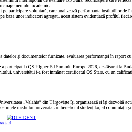
istemului internațional de evaluare QS Stars, recunoaștere care reflectă ac
i a managementului academic.
t pe participare voluntară, care analizează performanța instituțiilor de în
pe baza unor indicatori agregați, acest sistem evidențiază profilul fiecărei 
ea datelor și documentelor furnizate, evaluarea performanței în raport cu 
e a participat la QS Higher Ed Summit: Europe 2026, desfășurat la Budape
ui, universității i-a fost înmânat certificatul QS Stars, cu un calificati
niversitatea „Valahia” din Târgoviște își organizează și își dezvoltă act
ințele mediului universitar, în beneficiul studenților, al comunității și a