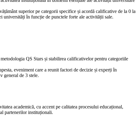
tivitatea instituțională în domenii esențiale ale activității universitare
vățământ superior pe categorii specifice și acordă calificative de la 0 la
universități în funcție de punctele forte ale activității sale.
metodologia QS Stars și stabilirea calificativelor pentru categoriile
sta, eveniment care a reunit factori de decizie și experți în
v general de 3 stele.
ivitatea academică, cu accent pe calitatea procesului educațional,
l partenerilor instituționali.