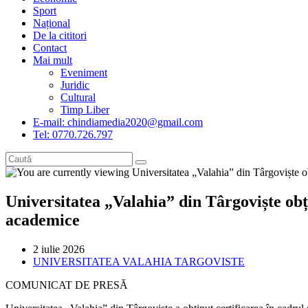
Sport
Național
De la cititori
Contact
Mai mult
Eveniment
Juridic
Cultural
Timp Liber
E-mail: chindiamedia2020@gmail.com
Tel: 0770.726.797
Universitatea „Valahia” din Târgoviște obți
academice
Post
2 iulie 2026
published:
Post
UNIVERSITATEA VALAHIA TARGOVISTE
category:
COMUNICAT DE PRESĂ