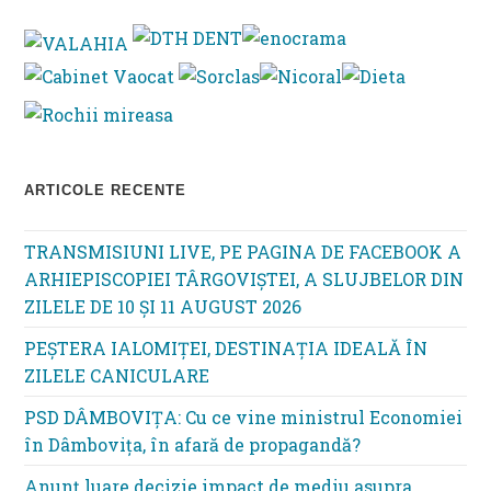
clo
th
se
pan
ARTICOLE RECENTE
TRANSMISIUNI LIVE, PE PAGINA DE FACEBOOK A
ARHIEPISCOPIEI TÂRGOVIȘTEI, A SLUJBELOR DIN
ZILELE DE 10 ȘI 11 AUGUST 2026
PEȘTERA IALOMIȚEI, DESTINAȚIA IDEALĂ ÎN
ZILELE CANICULARE
PSD DÂMBOVIȚA: Cu ce vine ministrul Economiei
în Dâmbovița, în afară de propagandă?
Anunț luare decizie impact de mediu asupra