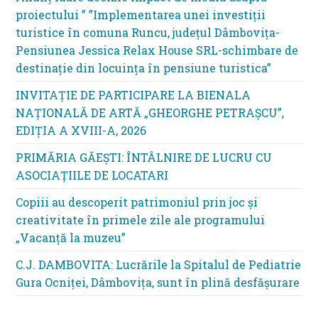
proiectului ” ”Implementarea unei investiții
turistice în comuna Runcu, județul Dâmbovița-
Pensiunea Jessica Relax House SRL-schimbare de
destinație din locuința în pensiune turistica”
INVITAȚIE DE PARTICIPARE LA BIENALA
NAȚIONALĂ DE ARTĂ „GHEORGHE PETRAȘCU”,
EDIŢIA A XVIII-A, 2026
PRIMĂRIA GĂEȘTI: ÎNTÂLNIRE DE LUCRU CU
ASOCIAȚIILE DE LOCATARI
Copiii au descoperit patrimoniul prin joc și
creativitate în primele zile ale programului
„Vacanță la muzeu”
C.J. DAMBOVITA: Lucrările la Spitalul de Pediatrie
Gura Ocniței, Dâmbovița, sunt în plină desfășurare