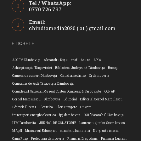
Tel / WhatsApp:
0770 726 797
Opens
Email:
in
chindiamedia2020 ( at ) gmail.com
Opens
your
in
application
your
ETICHETE
applicatio
AJOFM Dâmbovița
Alesandru Duțu
anaf
Anunt
APIA
Arhiepiscopia Târgoviștei
Biblioteca Județeană Dâmbovița
Bucegi
Camera de comerț Dâmbovița
Chindiamedia.ro
Cj dambovita
Compania de Apă Târgoviște Dâmbovița
Complexul Național Muzeal Curtea Domnească Târgoviște
CONAF
Cornel Marculescu
Dâmbovița
Editorial
Editorial Cornel Marculescu
Editorial literar
Electrica
Flori Bungete
Guvern
intreruperi energie electrica
ipj dambovita
ISU "Basarab I" Dâmbovița
ITM Dambovita
JURNAL DE CĂLĂTORIE
Laurențiu Ștefan Szemkovics
MApN
Ministerul Educației
ministerul sanatatii
Nu-ți uita istoria
Oana Filip
Prefectura dambovita
Primaria Dragodana
Primaria Lucieni