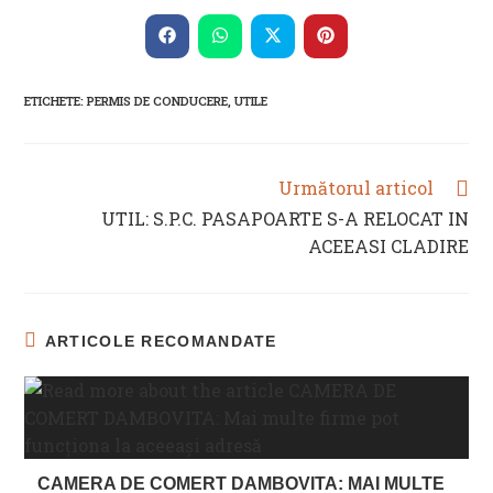
THIS
CONTENT
Opens
Opens
Opens
Opens
in
in
in
in
a
a
a
a
new
new
new
new
ETICHETE
:
PERMIS DE CONDUCERE
,
UTILE
window
window
window
window
Următorul articol
READ
MORE
UTIL: S.P.C. PASAPOARTE S-A RELOCAT IN
ARTICLES
ACEEASI CLADIRE
ARTICOLE RECOMANDATE
CAMERA DE COMERT DAMBOVITA: MAI MULTE