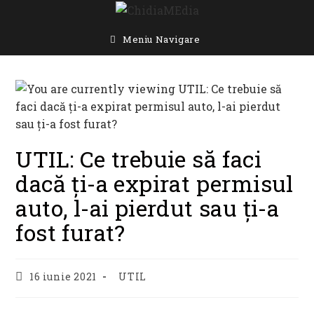
Skip
to
content
Meniu Navigare
UTIL: Ce trebuie să faci
dacă ți-a expirat permisul
auto, l-ai pierdut sau ți-a
fost furat?
Post
Post
16 iunie 2021
UTIL
published:
category: