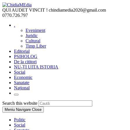
Skip
to
QUI AUDET VINCIT !
chindiamedia2020@gmail.com
content
0770.726.797
.
Eveniment
Juridic
Cultural
Timp Liber
Editorial
PSIHOLOG
De la cititori
NU-ȚI UITA ISTORIA
Social
Economic
Sanatate
Național
Toggle
website
Press
Search this website
search
Escape
Meniu Navigare
Close
to
close
Politic
the
Social
search