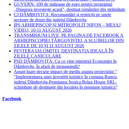
GUVERN: 100 de milioane de euro pentru programul
,,Diaspora investește acasă”, destinat românilor din străinătate
CJ DÂMBOVIȚA: Recomandări și restricții pe unele
sectoare de drum din județul Dâmbovița
IPS ARHIEPISCOP ȘI MITROPOLIT NIFON – MESAJ
VIDEO, 10-11 AUGUST 2026
TRANSMISIUNI LIVE, PE PAGINA DE FACEBOOK A
ARHIEPISCOPIEI TÂRGOVIȘTEI, A SLUJBELOR DIN
ZILELE DE 10 ȘI 11 AUGUST 2026
PEȘTERA IALOMIȚEI, DESTINAȚIA IDEALĂ ÎN
ZILELE CANICULARE
PSD DÂMBOVIȚA: Cu ce vine ministrul Economiei în
Dâmbovița, în afară de propagandă?
Anunț luare decizie impact de mediu asupra proiectului ”
”Implementarea unei investiții turistice în comuna Runcu,
județul Dâmbovița-Pensiunea Jessica Relax House SRL-
schimbare de destinație din locuința în pensiune turistica”
Facebook