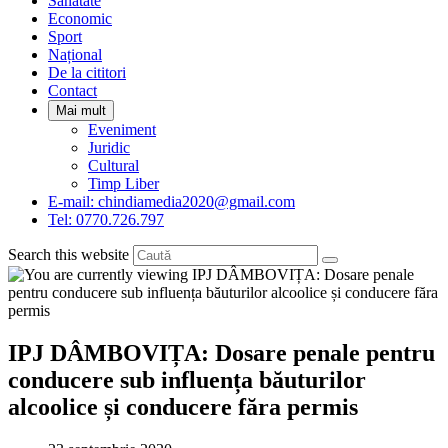
Sanatate
panel.
Economic
Sport
Național
De la cititori
Contact
Mai mult
Eveniment
Juridic
Cultural
Timp Liber
E-mail: chindiamedia2020@gmail.com
Tel: 0770.726.797
Search this website
IPJ DÂMBOVIȚA: Dosare penale pentru
conducere sub influența băuturilor
alcoolice și conducere făra permis