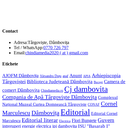
Contact
Adresa:
Târgoviște, Dâmbovița
Opens
Tel / WhatsApp:
0770 726 797
in
Opens
Email:
chindiamedia2020 ( at ) gmail.com
your
in
application
your
Etichete
application
Anunt
Arhiepiscopia
AJOFM Dâmbovița
Alesandru Duțu
anaf
APIA
Târgoviștei
Biblioteca Județeană Dâmbovița
Camera de
Bucegi
Cj dambovita
comerț Dâmbovița
Chindiamedia.ro
Compania de Apă Târgoviște Dâmbovița
Complexul
Cornel
Național Muzeal Curtea Domnească Târgoviște
CONAF
Editorial
Dâmbovița
Marculescu
Editorial Cornel
Editorial literar
Guvern
Flori Bungete
Marculescu
Electrica
ISU "Basarab I"
intreruperi energie electrica
ipj dambovita