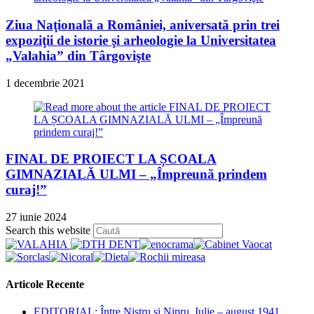
Ziua Naţională a României, aniversată prin trei
expoziţii de istorie şi arheologie la Universitatea
„Valahia” din Târgovişte
1 decembrie 2021
FINAL DE PROIECT LA ȘCOALA
GIMNAZIALĂ ULMI – „Împreună prindem
curaj!”
27 iunie 2024
Press
Search this website
Escape
to
close
the
Articole Recente
search
panel.
EDITORIAL: Între Nistru şi Nipru. Iulie – august 1941