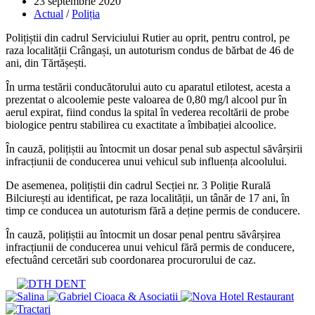
Post
23 septembrie 2020
published:
Post
Actual
/
Poliția
category:
Polițiștii din cadrul Serviciului Rutier au oprit, pentru control, pe
raza localității Crângași, un autoturism condus de bărbat de 46 de
ani, din Tărtășești.
În urma testării conducătorului auto cu aparatul etilotest, acesta a
prezentat o alcoolemie peste valoarea de 0,80 mg/l alcool pur în
aerul expirat, fiind condus la spital în vederea recoltării de probe
biologice pentru stabilirea cu exactitate a îmbibației alcoolice.
În cauză, polițiștii au întocmit un dosar penal sub aspectul săvârșirii
infracțiunii de conducerea unui vehicul sub influența alcoolului.
De asemenea, polițiștii din cadrul Secției nr. 3 Poliție Rurală
Bilciurești au identificat, pe raza localității, un tânăr de 17 ani, în
timp ce conducea un autoturism fără a deține permis de conducere.
În cauză, polițiștii au întocmit un dosar penal pentru săvârșirea
infracțiunii de conducerea unui vehicul fără permis de conducere,
efectuând cercetări sub coordonarea procurorului de caz.